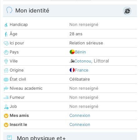
Mon identité
Handicap
Non renseigné
Âge
28 ans
Ici pour
Relation sérieuse
Pays
Bénin
Littoral
Ville
Cotonou
,
Origine
France
État civil
Célibataire
Niveau academic
Non renseigné
Fumeur
Non renseigné
Job
Non renseigné
Mes amis
Connexion
Inscrit le
Connexion
Mon physique et+