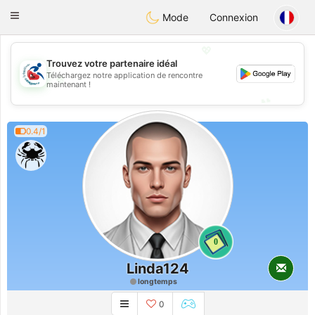
Handi Space
Toggle
Mode
Connexion
navigation
💖
Trouvez votre partenaire idéal
Téléchargez notre application de rencontre
💖
maintenant !
💕
💕
0.4/1
0
Linda124
longtemps
0