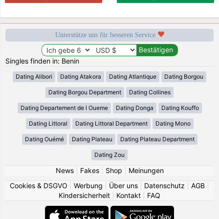
Unterstütze uns für besseren Service
Singles finden in: Benin
Dating Alibori
Dating Atakora
Dating Atlantique
Dating Borgou
Dating Borgou Department
Dating Collines
Dating Departement de l Oueme
Dating Donga
Dating Kouffo
Dating Littoral
Dating Littoral Department
Dating Mono
Dating Ouémé
Dating Plateau
Dating Plateau Department
Dating Zou
News
|
Fakes
|
Shop
|
Meinungen
Cookies & DSGVO
|
Werbung
|
Über uns
|
Datenschutz
|
AGB
|
Kindersicherheit
|
Kontakt
|
FAQ