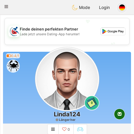
Handi Space
Toggle
Mode
Login
navigation
💖
Finde deinen perfekten Partner
💖
Lade jetzt unsere Dating-App herunter!
💕
💕
0.4/1
0
Linda124
Länger her
0