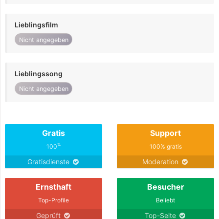
Lieblingsfilm
Nicht angegeben
Lieblingssong
Nicht angegeben
Gratis
Support
%
100
100% gratis
Gratisdienste
Moderation
Ernsthaft
Besucher
Top-Profile
Beliebt
Geprüft
Top-Seite