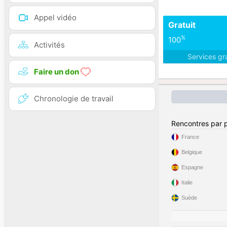
Appel vidéo
Gratuit
%
100
Activités
Services gr
Faire un don
Chronologie de travail
Rencontres par 
France
Belgique
Espagne
Italie
Suède