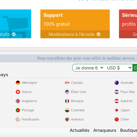
Support
Série
100% gratuit
profils
atuits
Modérateurs à l'écoute
Q
Nous travaillons dur pour vous offrir le meilleur service, 
pays
Allemagne
Canada
Australie
Suisse
États-Unis
Pays-Bas
Angleterre
Mexique
Autriche
Portugal
Colombie
Japon
Handicapés
Animaux
Chine
Actualités
|
Arnaqueurs
|
Boutiqu