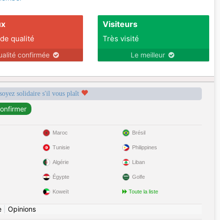
ux
Visiteurs
 de qualité
Très visité
ualité confirmée
Le meilleur
soyez solidaire s'il vous plaît
Maroc
Brésil
Tunisie
Philippines
Algérie
Liban
Égypte
Golfe
Koweït
Toute la liste
e
|
Opinions