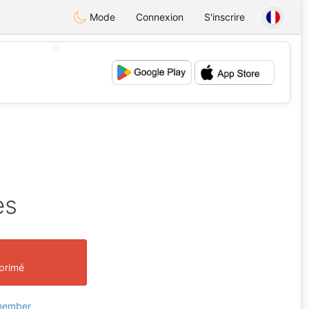
Mode
Connexion
S'inscrire
💖
💕
es
pprimé
 member