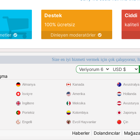
Destek
Ciddi
100% ücretsiz
kaliteli
metler
Dinleyen moderatörler
Size en iyi hizmeti vermek için çok çalışıyoruz, l
ışma
Almanya
Kanada
Avustralya
İsviçre
Amerika
Hollanda
İngiltere
Meksika
Avusturya
Portekiz
Kolombiya
Japonya
Engelli
Evcil Hayvanlar
Çin
Haberler
|
Dolandırıcılar
|
Mağaz