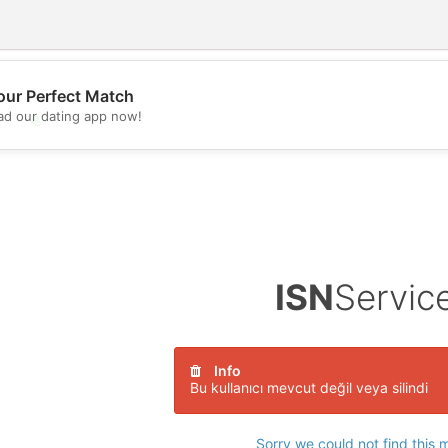
our Perfect Match
d our dating app now!
💖
💕
ISN
Servic
Info
Bu kullanıcı mevcut değil veya silindi
Sorry we could not find this