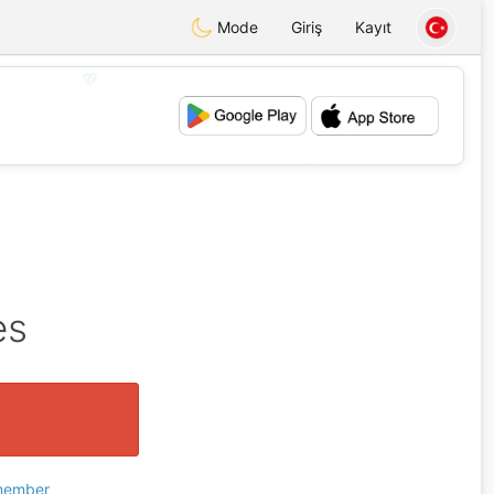
Mode
Giriş
Kayıt
💖
💕
es
 member