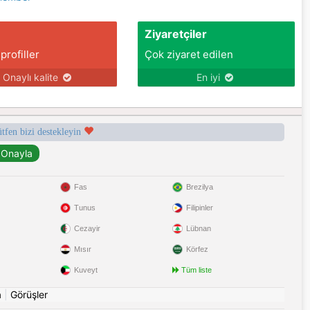
Ziyaretçiler
 profiller
Çok ziyaret edilen
Onaylı kalite
En iyi
ütfen bizi destekleyin
Fas
Brezilya
Tunus
Filipinler
Cezayir
Lübnan
Mısır
Körfez
Kuveyt
Tüm liste
a
|
Görüşler