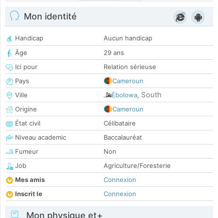
Mon identité
Handicap
Aucun handicap
Âge
29 ans
Ici pour
Relation sérieuse
Pays
Cameroun
South
Ville
Ébolowa
,
Origine
Cameroun
État civil
Célibataire
Niveau academic
Baccalauréat
Fumeur
Non
Job
Agriculture/Foresterie
Mes amis
Connexion
Inscrit le
Connexion
Mon physique et+