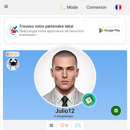
Handi Space
Toggle
Mode
Connexion
navigation
💖
Trouvez votre partenaire idéal
Téléchargez notre application de rencontre
💖
maintenant !
💕
💕
0.4/1
1
Julio12
longtemps
0