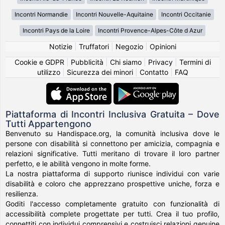
Incontri Normandie
Incontri Nouvelle-Aquitaine
Incontri Occitanie
Incontri Pays de la Loire
Incontri Provence-Alpes-Côte d Azur
Notizie
|
Truffatori
|
Negozio
|
Opinioni
Cookie e GDPR
|
Pubblicità
|
Chi siamo
|
Privacy
|
Termini di
utilizzo
|
Sicurezza dei minori
|
Contatto
|
FAQ
Piattaforma di Incontri Inclusiva Gratuita – Dove
Tutti Appartengono
Benvenuto su Handispace.org, la comunità inclusiva dove le
persone con disabilità si connettono per amicizia, compagnia e
relazioni significative. Tutti meritano di trovare il loro partner
perfetto, e le abilità vengono in molte forme.
La nostra piattaforma di supporto riunisce individui con varie
disabilità e coloro che apprezzano prospettive uniche, forza e
resilienza.
Goditi l'accesso completamente gratuito con funzionalità di
accessibilità complete progettate per tutti. Crea il tuo profilo,
connettiti con individui comprensivi e costruisci relazioni genuine