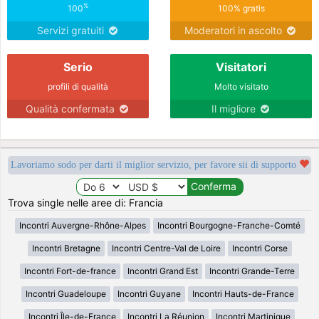
%
100
100% gratis
Servizi gratuiti
Moderatori in ascolto
Serio
Visitatori
profili di qualità
Molto visitato
Qualità confermata
Il migliore
Lavoriamo sodo per darti il miglior servizio, per favore sii di supporto
Trova single nelle aree di: Francia
Incontri Auvergne-Rhône-Alpes
Incontri Bourgogne-Franche-Comté
Incontri Bretagne
Incontri Centre-Val de Loire
Incontri Corse
Incontri Fort-de-france
Incontri Grand Est
Incontri Grande-Terre
Incontri Guadeloupe
Incontri Guyane
Incontri Hauts-de-France
Incontri Île-de-France
Incontri La Réunion
Incontri Martinique