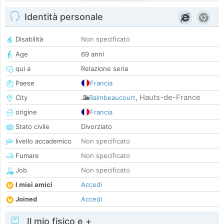
Identità personale
Disabilità
Non specificato
Age
69 anni
qui a
Relazione seria
Paese
Francia
Hauts-de-France
City
Raimbeaucourt
,
origine
Francia
Stato civile
Divorziato
livello accademico
Non specificato
Fumare
Non specificato
Job
Non specificato
I miei amici
Accedi
Joined
Accedi
Il mio fisico e +