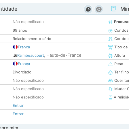
ntidade
Minh
Não especificado
Procura
69 anos
Cor dos
Relacionamento sério
Cor do 
França
Tipo de
Hauts-de-France
Raimbeaucourt
,
Altura
França
Peso
Divorciado
Ter filh
Não especificado
Quer ter
Não especificado
Mudar C
Não especificado
A religiã
Entrar
Entrar
obre mim