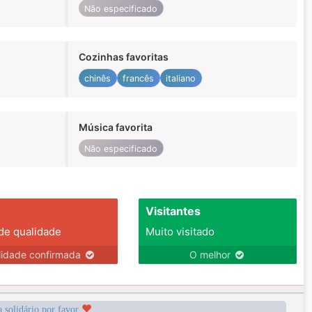
Não especificado
Cozinhas favoritas
chinês
francês
italiano
Música favorita
Não especificado
Visitantes
 de qualidade
Muito visitado
lidade confirmada
O melhor
a solidário por favor