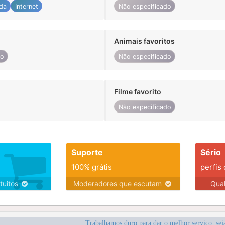
da
Internet
Não especificado
Animais favoritos
do
Não especificado
Filme favorito
Não especificado
Suporte
Sério
100% grátis
perfis
tuitos
Moderadores que escutam
Qua
Trabalhamos duro para dar o melhor serviço, sej