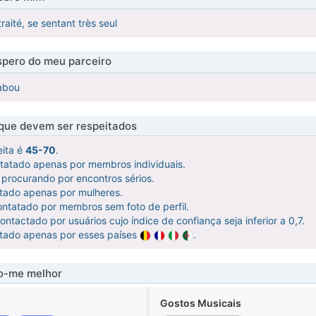
raité, se sentant très seul
pero do meu parceiro
tabou
 que devem ser respeitados
eita é
45-70
.
ntatado apenas por membros individuais.
procurando por encontros sérios.
atado apenas por mulheres.
ntatado por membros sem foto de perfil.
ntactado por usuários cujo índice de confiança seja inferior a 0,7.
atado apenas por esses países
.
-me melhor
Gostos Musicais