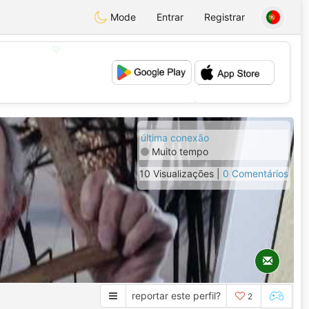
Mode
Entrar
Registrar
💖
💕
última conexão
Muito tempo
10 Visualizações |
0 Comentários
reportar este perfil?
2