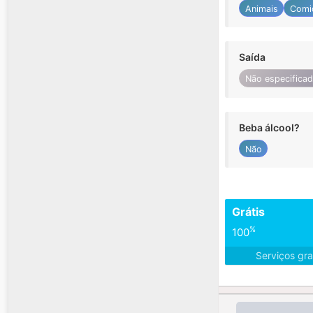
Animais
Comi
Saída
Não especifica
Beba álcool?
Não
Grátis
%
100
Serviços gra