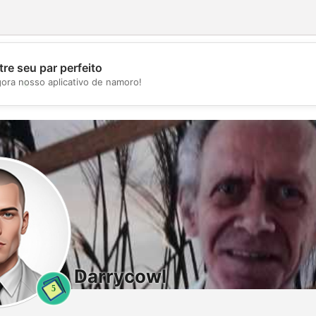
re seu par perfeito
💖
gora nosso aplicativo de namoro!
💕
Darrycowl
5