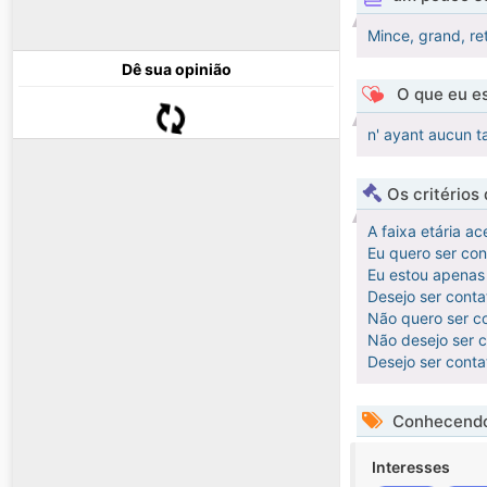
Mince, grand, ret
Dê sua opinião
O que eu es
n' ayant aucun 
Os critérios
A faixa etária ac
Eu quero ser co
Eu estou apenas 
Desejo ser cont
Não quero ser co
Não desejo ser co
Desejo ser cont
Conhecendo
Interesses