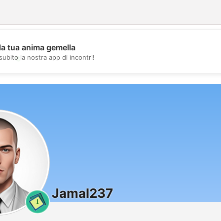
la tua anima gemella
💖
subito la nostra app di incontri!
💕
Jamal237
1