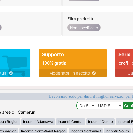
Film preferito
Non specificato
Supporto
Serio
100% gratis
profili 
tuiti
Moderatori in ascolto
Qu
Lavoriamo sodo per darti il miglior servizio, per 
le aree di: Camerun
aoua Region
Incontri Adamawa
Incontri Central
Incontri Centre
Incontri 
rth Region
Incontri North-West Region
Incontri Northwest
Incontri South