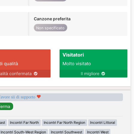
Canzone preferita
Non specificato
Visitatori
di qualità
Molto visitato
alità confermata
Il migliore
favore sii di supporto
East
Incontri Far North
Incontri Far North Region
Incontri Littoral
Incontri South-West Region
Incontri Southwest
Incontri West