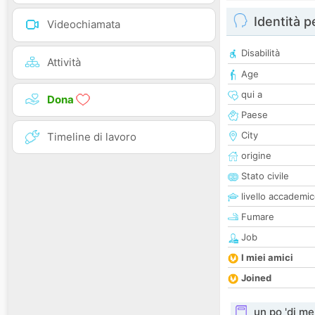
Identità 
Videochiamata
Disabilità
Attività
Age
qui a
Dona
Paese
City
Timeline di lavoro
origine
Stato civile
livello accademi
Fumare
Job
I miei amici
Joined
un po 'di me