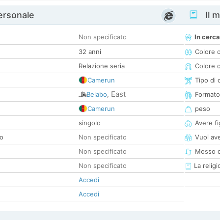
personale
Il m
Non specificato
In cerca
32 anni
Colore 
Relazione seria
Colore c
Camerun
Tipo di 
East
Belabo
,
Formato
Camerun
peso
singolo
Avere fig
co
Non specificato
Vuoi ave
Non specificato
Mosso d
Non specificato
La religi
Accedi
Accedi