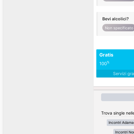
Bevi alcolici?
Non specificato
Gratis
%
100
Servizi gra
Trova single nel
Incontri Adam
Incontri No