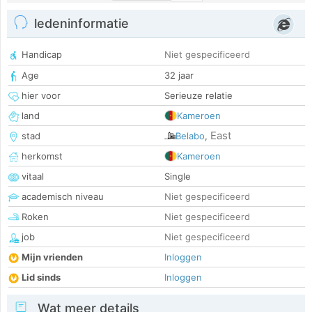
ledeninformatie
Handicap
Niet gespecificeerd
Age
32 jaar
hier voor
Serieuze relatie
land
Kameroen
East
stad
Belabo
,
herkomst
Kameroen
vitaal
Single
academisch niveau
Niet gespecificeerd
Roken
Niet gespecificeerd
job
Niet gespecificeerd
Mijn vrienden
Inloggen
Lid sinds
Inloggen
Wat meer details