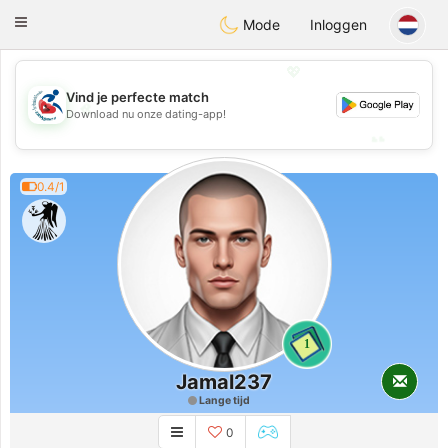
Handi Space
Toggle
Mode
Inloggen
navigation
💖
Vind je perfecte match
💖
Download nu onze dating-app!
💕
💕
0.4/1
1
Jamal237
Lange tijd
0