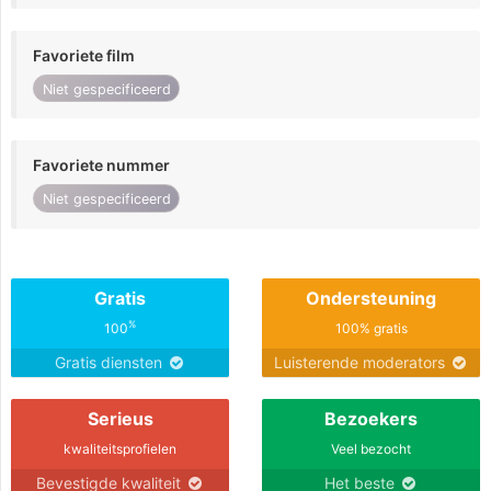
Favoriete film
Niet gespecificeerd
Favoriete nummer
Niet gespecificeerd
Gratis
Ondersteuning
%
100
100% gratis
Gratis diensten
Luisterende moderators
Serieus
Bezoekers
kwaliteitsprofielen
Veel bezocht
Bevestigde kwaliteit
Het beste