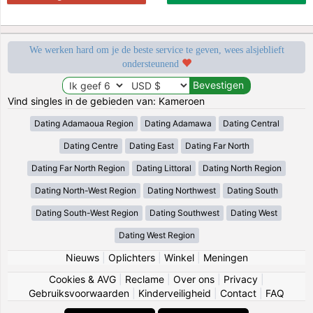
We werken hard om je de beste service te geven, wees alsjeblieft
ondersteunend
Vind singles in de gebieden van: Kameroen
Dating Adamaoua Region
Dating Adamawa
Dating Central
Dating Centre
Dating East
Dating Far North
Dating Far North Region
Dating Littoral
Dating North Region
Dating North-West Region
Dating Northwest
Dating South
Dating South-West Region
Dating Southwest
Dating West
Dating West Region
Nieuws
|
Oplichters
|
Winkel
|
Meningen
Cookies & AVG
|
Reclame
|
Over ons
|
Privacy
|
Gebruiksvoorwaarden
|
Kinderveiligheid
|
Contact
|
FAQ