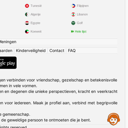
Tunesië
Filipijnen
Algerije
Libanon
Egypte
Golf
Koeweit
Hele lijst
Meningen
aarden
|
Kinderveiligheid
|
Contact
|
FAQ
en verbinden voor vriendschap, gezelschap en betekenisvolle
omen in vele vormen.
n en degenen die unieke perspectieven, kracht en veerkracht
en voor iedereen. Maak je profiel aan, verbind met begripvolle
me gemeenschap.
Assistance
 de geweldige persoon te ontmoeten die je bent.
rights reserved.