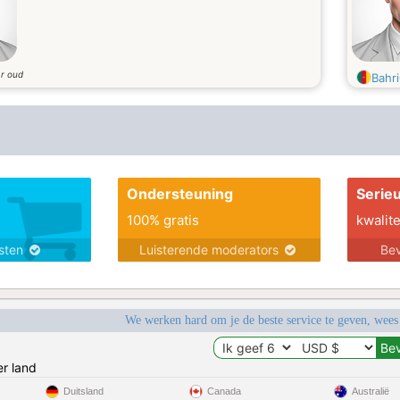
ar oud
Bahr
Ondersteuning
Serie
100% gratis
kwalite
nsten
Luisterende moderators
Bev
We werken hard om je de beste service te geven, wees
r land
Duitsland
Canada
Australië