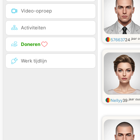
Video-oproep
Activiteiten
jaar 
576637
24
Doneren
Werk tijdlijn
jaar ou
Nellyy
39