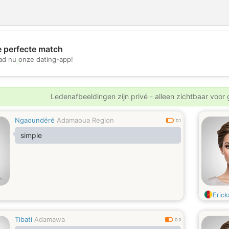
e perfecte match
d nu onze dating-app!
💖
💕
Ledenafbeeldingen zijn privé - alleen zichtbaar voor
Ngaoundéré
Adamaoua Region
0.1
simple
Erick
Tibati
Adamawa
0.3