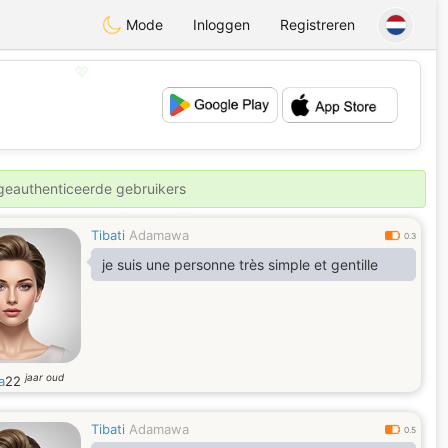
Mode
Inloggen
Registreren
💖
💕
 geauthenticeerde gebruikers
Tibati
Adamawa
0.3
je suis une personne très simple et gentille
jaar oud
a
22
Tibati
Adamawa
0.5