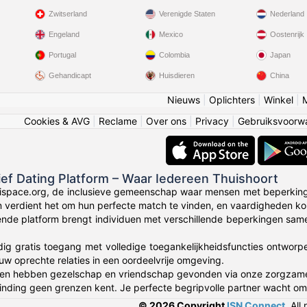
Zwitserland
Verenigde Staten
Nederland
Engeland
Mexico
Oostenrijk
Portugal
Colombia
Japan
Gehandicapt
Huisdieren
China
Nieuws
|
Oplichters
|
Winkel
|
Cookies & AVG
|
Reclame
|
Over ons
|
Privacy
|
Gebruiksvoorw
sief Dating Platform – Waar Iedereen Thuishoort
ispace.org, de inclusieve gemeenschap waar mensen met beperking
en verdient het om hun perfecte match te vinden, en vaardigheden k
nde platform brengt individuen met verschillende beperkingen same
dig gratis toegang met volledige toegankelijkheidsfuncties ontworp
uw oprechte relaties in een oordeelvrije omgeving.
en hebben gezelschap en vriendschap gevonden via onze zorgza
nding geen grenzen kent. Je perfecte begripvolle partner wacht om
© 2026 Copyright
ISN Connect
.
All 