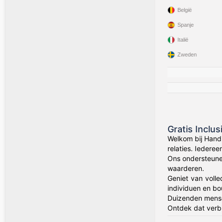
België
Spanje
Italië
Zweden
Gratis Inclu
Welkom bij Hand
relaties. Iedere
Ons ondersteune
waarderen.
Geniet van volle
individuen en bo
Duizenden mens
Ontdek dat verbi