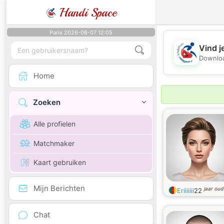
Handi Space
Paris 2026-08-07 12:05
Vind j
Downloa
Home
Zoeken
Alle profielen
Matchmaker
Kaart gebruiken
Mijn Berichten
jaar oud
Eriiiiiii
22
Chat