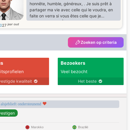
honnête, humble, généreux, . Je suis prêt à
partager ma vie avec celle qui le voudra, en
faite on verra si vous êtes celle que je
recherche bien.. À plus
jaar oud
i0
27
Zoeken op criteria
us
Bezoekers
itsprofielen
Veel bezocht
estigde kwaliteit
Het beste
 alsjeblieft ondersteunend
Marokko
Brazilië