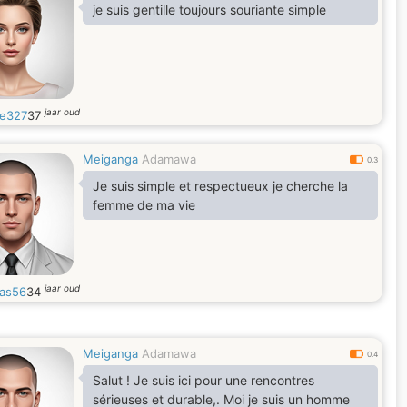
je suis gentille toujours souriante simple
jaar oud
le327
37
Meiganga
Adamawa
0.3
Je suis simple et respectueux je cherche la
femme de ma vie
jaar oud
as56
34
Meiganga
Adamawa
0.4
Salut ! Je suis ici pour une rencontres
sérieuses et durable,. Moi je suis un homme