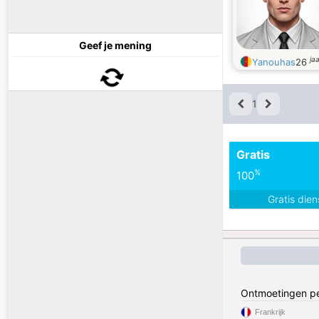
Geef je mening
ja
Yanouhas
26
1
Gratis
%
100
Gratis die
Ontmoetingen pe
Frankrijk