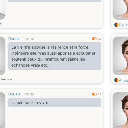
ud
Dwin
Douala
Littoral
0.3
La vie m'a apprise la résilience et la force
intérieure elle m'as aussi apprise a ecouter er
soutenir ceux qui m'entourent j'aime les
echanges vraie etc...
jaar oud
3
Amou
Douala
Littoral
0.3
simple facile à vivre