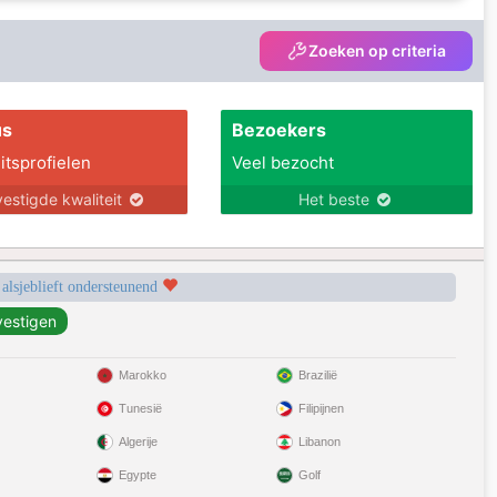
Zoeken op criteria
us
Bezoekers
itsprofielen
Veel bezocht
estigde kwaliteit
Het beste
 alsjeblieft ondersteunend
Marokko
Brazilië
Tunesië
Filipijnen
Algerije
Libanon
Egypte
Golf