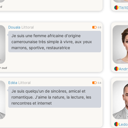
ud
Titi1
Douala
Littoral
0.5
Je suis une femme africaine d'origine
camerounaise très simple à vivre, aux yeux
marrons, sportive, restauratrice
r oud
Andr
Edéa
Littoral
0.4
Je suis quelqu'un de sincères, amical et
romantique. J'aime la nature, la lecture, les
rencontres et internet
Ledo