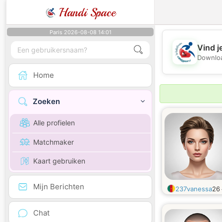
Handi Space
Paris 2026-08-08 14:01
Vind j
Downloa
Home
Zoeken
Alle profielen
Matchmaker
Kaart gebruiken
Mijn Berichten
237vanessa
26
Chat