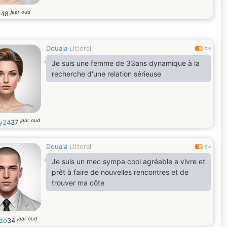
jaar oud
0
48
Douala
Littoral
0.5
Je suis une femme de 33ans dynamique à la
recherche d'une relation sérieuse
jaar oud
y24
37
Douala
Littoral
0.4
Je suis un mec sympa cool agréable a vivre et
prêt à faire de nouvelles rencontres et de
trouver ma côte
jaar oud
zo
34