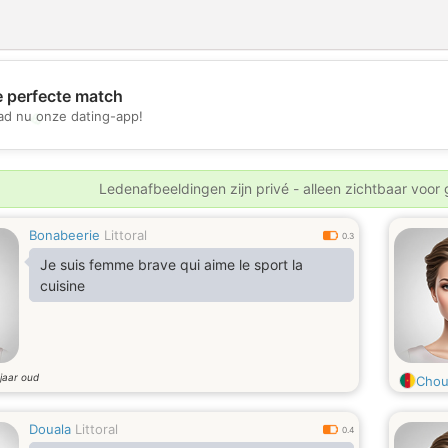
e perfecte match
💖
d nu onze dating-app!
💕
Ledenafbeeldingen zijn privé - alleen zichtbaar voor
Bonabeerie
Littoral
0.3
Je suis femme brave qui aime le sport la
cuisine
jaar oud
Chou
Douala
Littoral
0.4