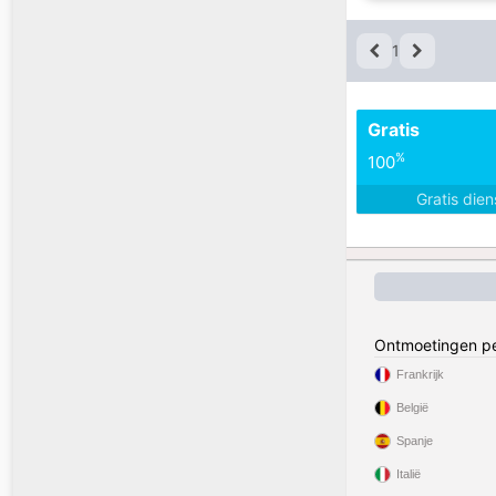
1
Gratis
%
100
Gratis die
Ontmoetingen pe
Frankrijk
België
Spanje
Italië