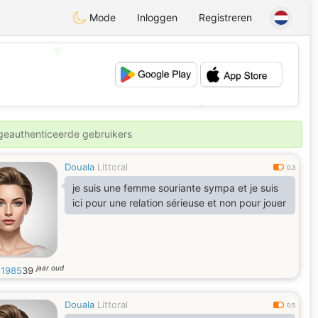
Mode
Inloggen
Registreren
💖
💕
 geauthenticeerde gebruikers
Douala
Littoral
0.3
je suis une femme souriante sympa et je suis
ici pour une relation sérieuse et non pour jouer
jaar oud
1985
39
Douala
Littoral
0.5