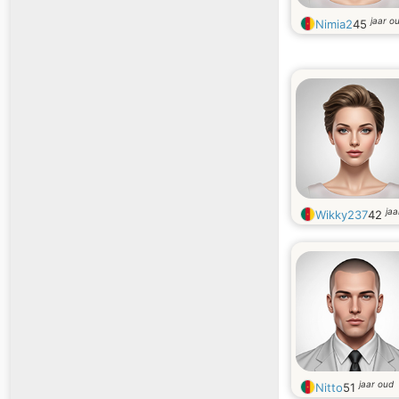
jaar o
Nimia2
45
jaa
Wikky237
42
jaar oud
Nitto
51