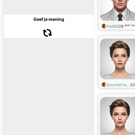
Geef je mening
jaar o
Hell66
28
SourireVra...
3