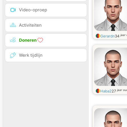
Video-oproep
Activiteiten
jaar
Gerardn
34
Doneren
Werk tijdlijn
jaar ou
Haba2
27