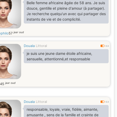
Belle femme africaine âgée de 58 ans. Je suis
douce, gentille et pleine d'amour (à partager).
Je recherche quelqu'un avec qui partager des
instants de vie et de complicité.
jaar oud
ephilo
57
Douala
Littoral
0.3
je suis une jeune dame étoile africaine,
sensuelle, attentionné,et responsable
jaar oud
45
Douala
Littoral
0.3
responsable, loyale, vraie, fidèle, aimante,
amusante , sens de la famille et crainte de