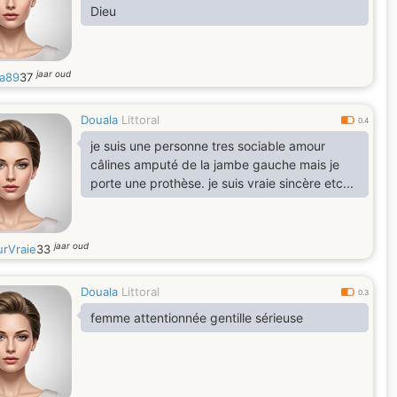
Dieu
jaar oud
a89
37
Douala
Littoral
0.4
je suis une personne tres sociable amour
câlines amputé de la jambe gauche mais je
porte une prothèse. je suis vraie sincère etc...
jaar oud
rVraie
33
Douala
Littoral
0.3
femme attentionnée gentille sérieuse