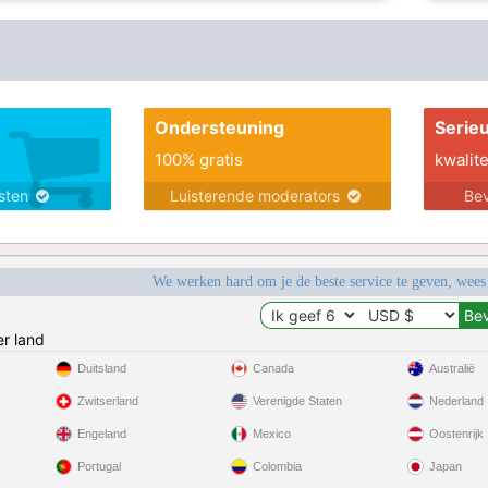
Ondersteuning
Serie
100% gratis
kwalite
nsten
Luisterende moderators
Bev
We werken hard om je de beste service te geven, wees
r land
Duitsland
Canada
Australië
Zwitserland
Verenigde Staten
Nederland
Engeland
Mexico
Oostenrijk
Portugal
Colombia
Japan