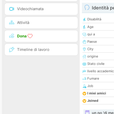
Identità 
Videochiamata
Disabilità
Attività
Age
qui a
Dona
Paese
City
Timeline di lavoro
origine
Stato civile
livello accademi
Fumare
Job
I miei amici
Joined
un po 'di me