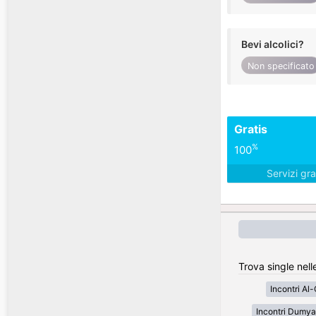
Bevi alcolici?
Non specificato
Gratis
%
100
Servizi gra
Trova single nelle
Incontri Al
Incontri Dumya