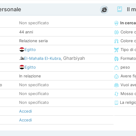
personale
Il m
Non specificato
In cerca
44 anni
Colore 
Relazione seria
Colore c
Egitto
Tipo di 
Gharbiyah
El-Mahalla El-Kubra
,
Formato
Egitto
peso
In relazione
Avere fig
co
Non specificato
Vuoi ave
Non specificato
Mosso d
Non specificato
La religi
Accedi
Accedi