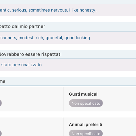
ntic, serious, sometimes nervous, I like honesty,
etto dal mio partner
anners, modest, rich, graceful, good looking
 dovrebbero essere rispettati
è stato personalizzato
me
Gusti musicali
Non specificato
Animali preferiti
Non specificato