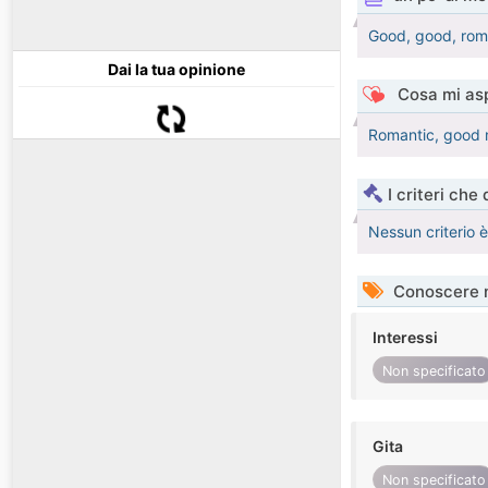
Good, good, roma
Dai la tua opinione
Cosa mi asp
Romantic, good m
I criteri che
Nessun criterio 
Conoscere 
Interessi
Non specificato
Gita
Non specificato