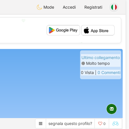
Mode
Accedi
Registrati
💖
💕
Ultimo collegamento
Molto tempo
0 Vista |
0 Commenti
segnala questo profilo?
0