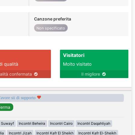
Canzone preferita
Non specificato
Visitatori
di qualità
Molto visitato
alità confermata
Il migliore
favore sii di supporto
i Suwayf
Incontri Beheira
Incontri Cairo
Incontri Daqahliyah
lia
Incontri Jizah
Incontri Kafr El Sheikh
Incontri Kafr El-Sheikh