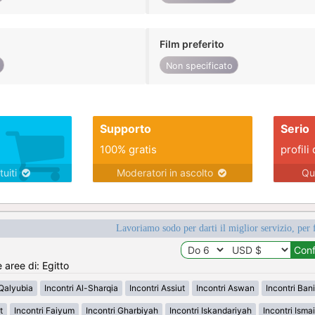
Film preferito
Non specificato
Supporto
Serio
100% gratis
profili 
tuiti
Moderatori in ascolto
Qu
Lavoriamo sodo per darti il miglior servizio, per 
 aree di: Egitto
-Qalyubia
Incontri Al-Sharqia
Incontri Assiut
Incontri Aswan
Incontri Ban
t
Incontri Faiyum
Incontri Gharbiyah
Incontri Iskandariyah
Incontri Ismai