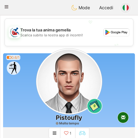
Handi Space
Toggle
Mode
Accedi
navigation
💖
Trova la tua anima gemella
💖
Scarica subito la nostra app di incontri!
💕
💕
0.6/1
0
Pistoufly
Molto tempo
1