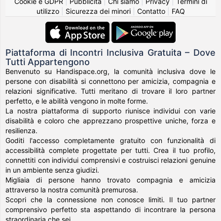
Cookie e GDPR
|
Pubblicità
|
Chi siamo
|
Privacy
|
Termini di
utilizzo
|
Sicurezza dei minori
|
Contatto
|
FAQ
Piattaforma di Incontri Inclusiva Gratuita – Dove
Tutti Appartengono
Benvenuto su Handispace.org, la comunità inclusiva dove le
persone con disabilità si connettono per amicizia, compagnia e
relazioni significative. Tutti meritano di trovare il loro partner
perfetto, e le abilità vengono in molte forme.
La nostra piattaforma di supporto riunisce individui con varie
disabilità e coloro che apprezzano prospettive uniche, forza e
resilienza.
Goditi l'accesso completamente gratuito con funzionalità di
accessibilità complete progettate per tutti. Crea il tuo profilo,
connettiti con individui comprensivi e costruisci relazioni genuine
in un ambiente senza giudizi.
Migliaia di persone hanno trovato compagnia e amicizia
attraverso la nostra comunità premurosa.
Scopri che la connessione non conosce limiti. Il tuo partner
comprensivo perfetto sta aspettando di incontrare la persona
straordinaria che sei.