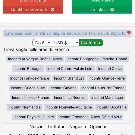
profili di qualità
Molto visitato
Qualità confermata
Il migliore
Lavoriamo sodo per darti il miglior servizio, per favore sii di supporto
Trova single nelle aree di: Francia
Incontri Auvergne-Rhône-Alpes
Incontri Bourgogne-Franche-Comté
Incontri Bretagne
Incontri Centre-Val de Loire
Incontri Corse
Incontri Fort-de-france
Incontri Grand Est
Incontri Grande-Terre
Incontri Guadeloupe
Incontri Guyane
Incontri Hauts-de-France
Incontri Île-de-France
Incontri La Réunion
Incontri Martinique
Incontri Normandie
Incontri Nouvelle-Aquitaine
Incontri Occitanie
Incontri Pays de la Loire
Incontri Provence-Alpes-Côte d Azur
Notizie
|
Truffatori
|
Negozio
|
Opinioni