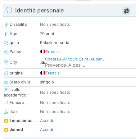
Identità personale
Disabilità
Non specificato
Age
70 anni
qui a
Relazione seria
Paese
Francia
Chateau-Arnoux-Saint-Auban
,
City
Provence-Alpes-...
origine
Francia
Stato civile
singolo
livello
Non specificato
accademico
Fumare
Non specificato
Job
Non specificato
I miei amici
Accedi
Joined
Accedi