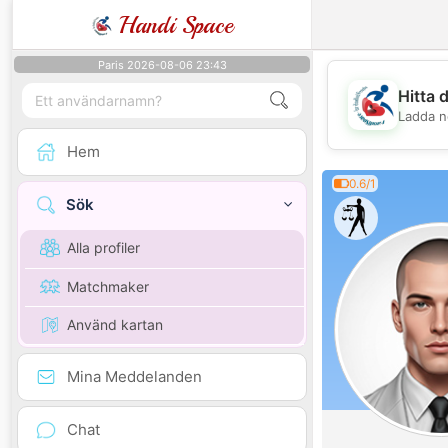
Handi Space
Paris 2026-08-06 23:43
Hitta 
Ladda n
Hem
0.6/1
Sök
Alla profiler
Matchmaker
Använd kartan
Mina Meddelanden
Chat