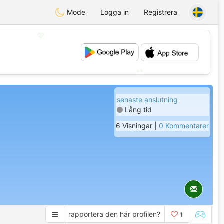
Mode
Logga in
Registrera
💖
💕
senaste anslutning
Lång tid
6 Visningar |
0 Kommentarer
rapportera den här profilen?
1