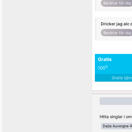
Berättar för dig
Dricker jag alc 
Berättar för dig
Gratis
%
100
Gratis tjä
Hitta singlar i o
Dejta Auvergne-