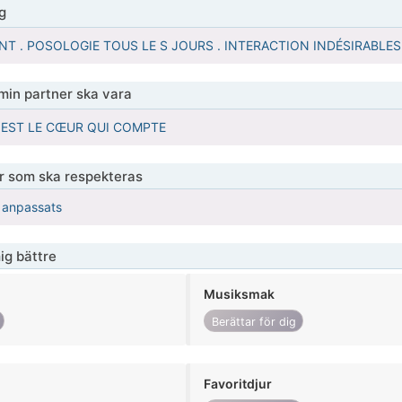
g
NT . POSOLOGIE TOUS LE S JOURS . INTERACTION INDÉSIRABL
 min partner ska vara
 EST LE CŒUR QUI COMPTE
er som ska respekteras
r anpassats
ig bättre
Musiksmak
Berättar för dig
Favoritdjur