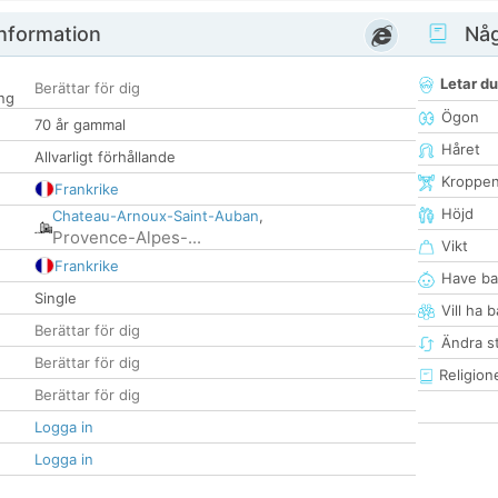
nformation
Någ
Letar du
Berättar för dig
ng
Ögon
70 år gammal
Håret
Allvarligt förhållande
Kroppe
Frankrike
Höjd
Chateau-Arnoux-Saint-Auban
,
Provence-Alpes-...
Vikt
Frankrike
Have ba
Single
Vill ha 
Berättar för dig
Ändra st
Berättar för dig
Religion
Berättar för dig
Logga in
Logga in