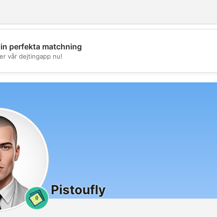
din perfekta matchning
💖
er vår dejtingapp nu!
💕
Pistoufly
0