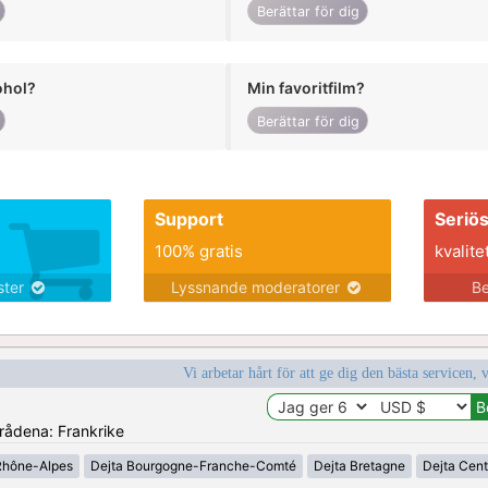
Berättar för dig
ohol?
Min favoritfilm?
Berättar för dig
Support
Seriö
100% gratis
kvalite
nster
Lyssnande moderatorer
Be
Vi arbetar hårt för att ge dig den bästa servicen, 
mrådena: Frankrike
Rhône-Alpes
Dejta Bourgogne-Franche-Comté
Dejta Bretagne
Dejta Cent