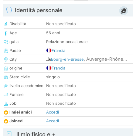
Identità personale
Disabilità
Non specificato
Age
56 anni
qui a
Relazione occasionale
Paese
Francia
Auvergne-Rhône...
City
Bourg-en-Bresse
,
origine
Francia
Stato civile
singolo
livello accademico
Non specificato
Fumare
Non specificato
Job
Non specificato
I miei amici
Accedi
Joined
Accedi
Il mio fisico e +