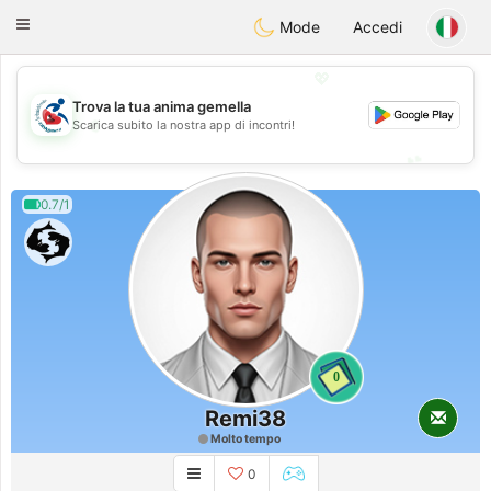
Handi Space
Toggle
Mode
Accedi
navigation
💖
Trova la tua anima gemella
💖
Scarica subito la nostra app di incontri!
💕
💕
0.7/1
0
Remi38
Molto tempo
0