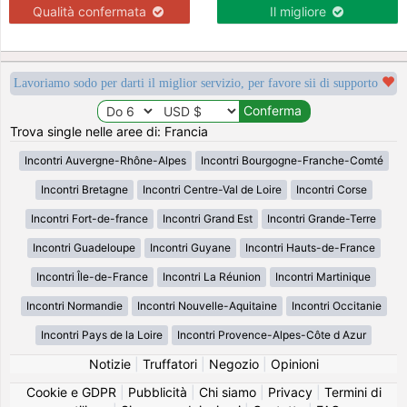
Qualità confermata
Il migliore
Lavoriamo sodo per darti il miglior servizio, per favore sii di supporto
Trova single nelle aree di: Francia
Incontri Auvergne-Rhône-Alpes
Incontri Bourgogne-Franche-Comté
Incontri Bretagne
Incontri Centre-Val de Loire
Incontri Corse
Incontri Fort-de-france
Incontri Grand Est
Incontri Grande-Terre
Incontri Guadeloupe
Incontri Guyane
Incontri Hauts-de-France
Incontri Île-de-France
Incontri La Réunion
Incontri Martinique
Incontri Normandie
Incontri Nouvelle-Aquitaine
Incontri Occitanie
Incontri Pays de la Loire
Incontri Provence-Alpes-Côte d Azur
Notizie
|
Truffatori
|
Negozio
|
Opinioni
Cookie e GDPR
|
Pubblicità
|
Chi siamo
|
Privacy
|
Termini di