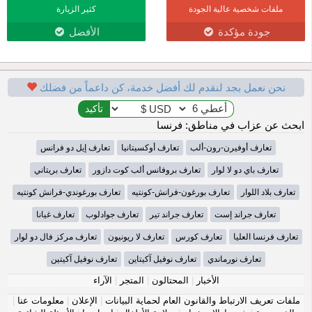
ملفات شخصية عالية الجودة
كثير الزيارة
جودة مؤكدة
الأفضل
نحن نعمل بجد لنقدم لك أفضل خدمة، كن داعماً من فضلك
ابحث عن عزاب في مناطق: فرنسا
تعارف أوفيرن-رون-ألب
تعارف أوكسيتانيا
تعارف إيل دو فرانس
تعارف باي دو لا لوار
تعارف بروفانس ألب كوت دازور
تعارف بريتاني
تعارف بلاد اللوار
تعارف بورغون-فرانش-كونتيه
تعارف بورغوندي-فرانش كونتيه
تعارف جراند إست
تعارف جراند تير
تعارف جوادلوب
تعارف غيانا
تعارف فرنسا العليا
تعارف كورس
تعارف لا ريونيون
تعارف مركز فال دو لوار
تعارف نورماندي
تعارف نوفيل آكيتاين
تعارف نوفيل آكيتين
الأخبار
|
المحتالون
|
المتجر
|
الآراء
ملفات تعريف الارتباط والقانون العام لحماية البيانات
|
الإعلان
|
معلومات عنا
|