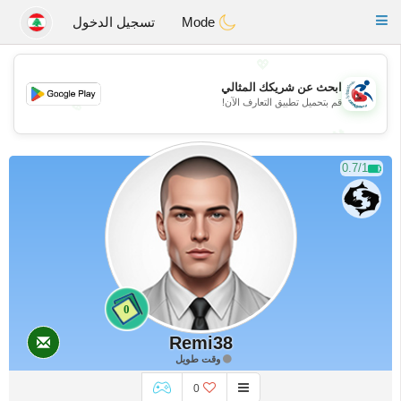
Handi Space
Toggle
Mode
تسجيل الدخول
navigation
💖
ابحث عن شريكك المثالي
قم بتحميل تطبيق التعارف الآن!
💖
💕
💕
0.7/1
0
Remi38
وقت طويل
0