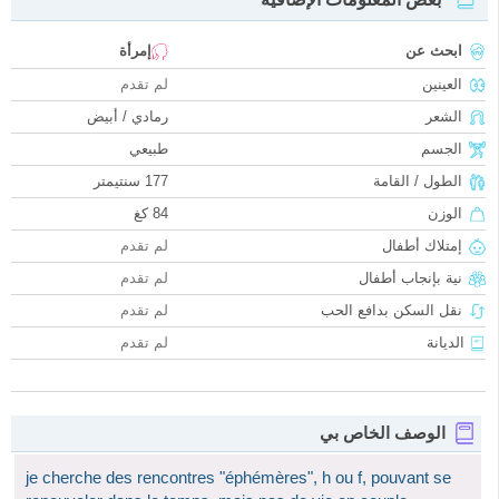
ابحث عن
إمرأة
العينين
لم تقدم
الشعر
رمادي / أبيض
الجسم
طبيعي
الطول / القامة
177 سنتيمتر
الوزن
84 كغ
إمتلاك أطفال
لم تقدم
نية بإنجاب أطفال
لم تقدم
نقل السكن بدافع الحب
لم تقدم
الديانة
لم تقدم
الوصف الخاص بي
je cherche des rencontres "éphémères", h ou f, pouvant se