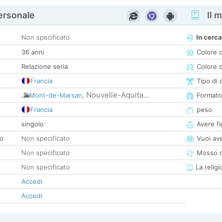
personale
Il m
Non specificato
In cerca
36 anni
Colore 
Relazione seria
Colore c
Francia
Tipo di 
Nouvelle-Aquita...
Mont-de-Marsan
,
Formato
Francia
peso
singolo
Avere fig
co
Non specificato
Vuoi ave
Non specificato
Mosso d
Non specificato
La religi
Accedi
Accedi