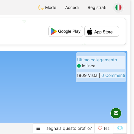
Mode
Accedi
Registrati
💖
💕
Ultimo collegamento
in linea
1809 Vista |
0 Commenti
segnala questo profilo?
162