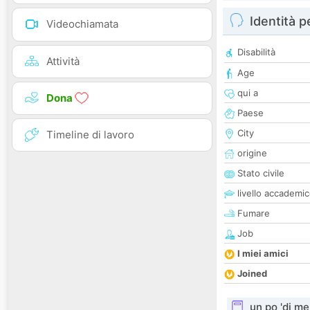
Identità 
Videochiamata
Disabilità
Attività
Age
qui a
Dona
Paese
City
Timeline di lavoro
origine
Stato civile
livello accademi
Fumare
Job
I miei amici
Joined
un po 'di me