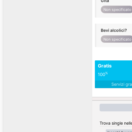
Gita
Non specificato
Bevi alcolici?
Non specificato
Gratis
%
100
Servizi gra
Trova single nell