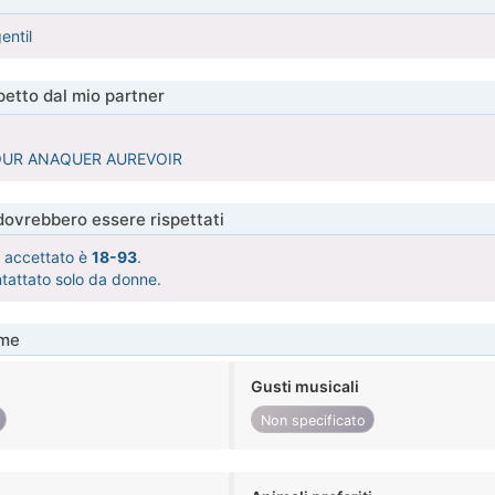
entil
etto dal mio partner
 POUR ANAQUER AUREVOIR
 dovrebbero essere rispettati
tà accettato è
18-93
.
ntattato solo da donne.
me
Gusti musicali
Non specificato