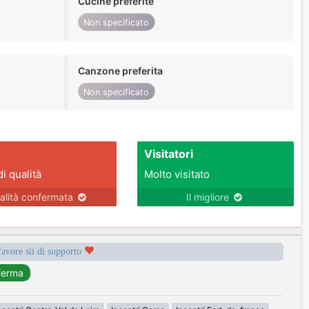
Cucine preferite
Non specificato
Canzone preferita
Non specificato
Visitatori
di qualità
Molto visitato
alità confermata
Il migliore
favore sii di supporto