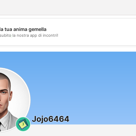
la tua anima gemella
💖
subito la nostra app di incontri!
💕
Jojo6464
3