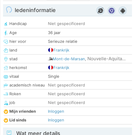
ledeninformatie
Handicap
Niet gespecificeerd
Age
36 jaar
hier voor
Serieuze relatie
land
Frankrijk
Nouvelle-Aquita...
stad
Mont-de-Marsan
,
herkomst
Frankrijk
vitaal
Single
academisch niveau
Niet gespecificeerd
Roken
Niet gespecificeerd
job
Niet gespecificeerd
Mijn vrienden
Inloggen
Lid sinds
Inloggen
Wat meer details