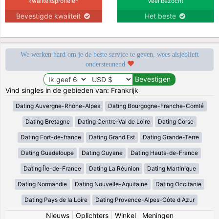
kwaliteitsprofielen
Veel bezocht
Bevestigde kwaliteit
Het beste
We werken hard om je de beste service te geven, wees alsjeblieft
ondersteunend
Vind singles in de gebieden van: Frankrijk
Dating Auvergne-Rhône-Alpes
Dating Bourgogne-Franche-Comté
Dating Bretagne
Dating Centre-Val de Loire
Dating Corse
Dating Fort-de-france
Dating Grand Est
Dating Grande-Terre
Dating Guadeloupe
Dating Guyane
Dating Hauts-de-France
Dating Île-de-France
Dating La Réunion
Dating Martinique
Dating Normandie
Dating Nouvelle-Aquitaine
Dating Occitanie
Dating Pays de la Loire
Dating Provence-Alpes-Côte d Azur
Nieuws
|
Oplichters
|
Winkel
|
Meningen