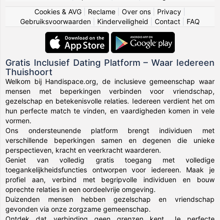
Cookies & AVG
|
Reclame
|
Over ons
|
Privacy
|
Gebruiksvoorwaarden
|
Kinderveiligheid
|
Contact
|
FAQ
Gratis Inclusief Dating Platform – Waar Iedereen
Thuishoort
Welkom bij Handispace.org, de inclusieve gemeenschap waar
mensen met beperkingen verbinden voor vriendschap,
gezelschap en betekenisvolle relaties. Iedereen verdient het om
hun perfecte match te vinden, en vaardigheden komen in vele
vormen.
Ons ondersteunende platform brengt individuen met
verschillende beperkingen samen en degenen die unieke
perspectieven, kracht en veerkracht waarderen.
Geniet van volledig gratis toegang met volledige
toegankelijkheidsfuncties ontworpen voor iedereen. Maak je
profiel aan, verbind met begripvolle individuen en bouw
oprechte relaties in een oordeelvrije omgeving.
Duizenden mensen hebben gezelschap en vriendschap
gevonden via onze zorgzame gemeenschap.
Ontdek dat verbinding geen grenzen kent. Je perfecte