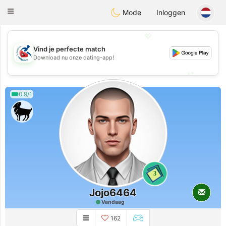
Handi Space
Toggle
Mode
Inloggen
navigation
💖
Vind je perfecte match
💖
Download nu onze dating-app!
💕
💕
0.9/1
3
Jojo6464
Vandaag
162