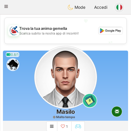
Handi Space
Toggle
Mode
Accedi
navigation
💖
Trova la tua anima gemella
💖
Scarica subito la nostra app di incontri!
💕
💕
0.8/1
0
Masilo
Molto tempo
1