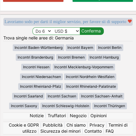
Lavoriamo sodo per darti il miglior servizio, per favore sii di supporto
Trova single nelle aree di: Germania
Incontri Baden-Württemberg
Incontri Bayern
Incontri Berlin
Incontri Brandenburg
Incontri Bremen
Incontri Hamburg
Incontri Hessen
Incontri Mecklenburg-Vorpommern
Incontri Niedersachsen
Incontri Nordrhein-Westfalen
Incontri Rheinland-Pfalz
Incontri Rhineland-Palatinate
Incontri Saarland
Incontri Sachsen
Incontri Sachsen-Anhalt
Incontri Saxony
Incontri Schleswig-Holstein
Incontri Thüringen
Notizie
|
Truffatori
|
Negozio
|
Opinioni
Cookie e GDPR
|
Pubblicità
|
Chi siamo
|
Privacy
|
Termini di
utilizzo
|
Sicurezza dei minori
|
Contatto
|
FAQ