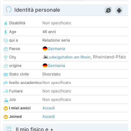
Identità personale
Disabilità
Non specificato
Age
46 anni
qui a
Relazione seria
Paese
Germania
Rheinland-Pfalz
City
Ludwigshafen am Rhein
,
origine
Germania
Stato civile
Divorziato
livello accademico
Non specificato
Fumare
Non specificato
Job
Non specificato
I miei amici
Accedi
Joined
Accedi
Il mio fisico e +