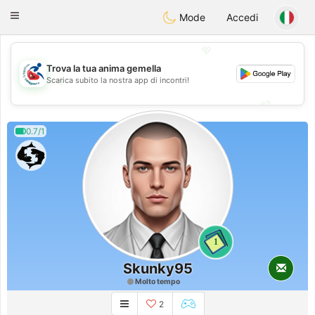
Handi Space
Toggle
Mode
Accedi
navigation
💖
Trova la tua anima gemella
💖
Scarica subito la nostra app di incontri!
💕
💕
0.7/1
1
Skunky95
Molto tempo
2