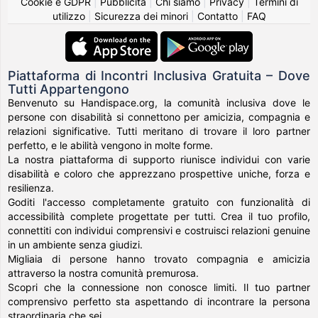
Cookie e GDPR
|
Pubblicità
|
Chi siamo
|
Privacy
|
Termini di
utilizzo
|
Sicurezza dei minori
|
Contatto
|
FAQ
Piattaforma di Incontri Inclusiva Gratuita – Dove
Tutti Appartengono
Benvenuto su Handispace.org, la comunità inclusiva dove le
persone con disabilità si connettono per amicizia, compagnia e
relazioni significative. Tutti meritano di trovare il loro partner
perfetto, e le abilità vengono in molte forme.
La nostra piattaforma di supporto riunisce individui con varie
disabilità e coloro che apprezzano prospettive uniche, forza e
resilienza.
Goditi l'accesso completamente gratuito con funzionalità di
accessibilità complete progettate per tutti. Crea il tuo profilo,
connettiti con individui comprensivi e costruisci relazioni genuine
in un ambiente senza giudizi.
Migliaia di persone hanno trovato compagnia e amicizia
attraverso la nostra comunità premurosa.
Scopri che la connessione non conosce limiti. Il tuo partner
comprensivo perfetto sta aspettando di incontrare la persona
straordinaria che sei.