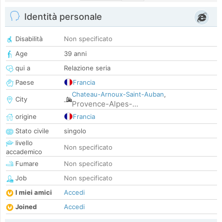
Identità personale
Disabilità
Non specificato
Age
39 anni
qui a
Relazione seria
Paese
Francia
Chateau-Arnoux-Saint-Auban
,
City
Provence-Alpes-...
origine
Francia
Stato civile
singolo
livello
Non specificato
accademico
Fumare
Non specificato
Job
Non specificato
I miei amici
Accedi
Joined
Accedi