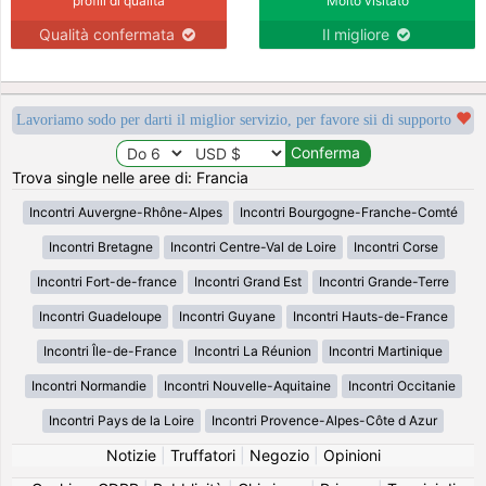
profili di qualità
Molto visitato
Qualità confermata
Il migliore
Lavoriamo sodo per darti il miglior servizio, per favore sii di supporto
Trova single nelle aree di: Francia
Incontri Auvergne-Rhône-Alpes
Incontri Bourgogne-Franche-Comté
Incontri Bretagne
Incontri Centre-Val de Loire
Incontri Corse
Incontri Fort-de-france
Incontri Grand Est
Incontri Grande-Terre
Incontri Guadeloupe
Incontri Guyane
Incontri Hauts-de-France
Incontri Île-de-France
Incontri La Réunion
Incontri Martinique
Incontri Normandie
Incontri Nouvelle-Aquitaine
Incontri Occitanie
Incontri Pays de la Loire
Incontri Provence-Alpes-Côte d Azur
Notizie
|
Truffatori
|
Negozio
|
Opinioni