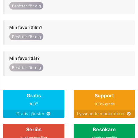
Berättar för dig
Min favoritfilm?
Berättar för dig
Min favoritlåt?
Berättar för dig
Gratis
Support
%
100
100% gratis
Gratis tjänster
Lyssnande moderatorer
Seriös
Besökare
kvalitetsprofiler
Mycket besökt