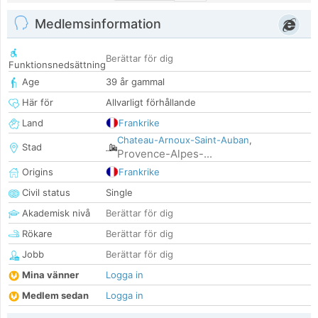
Medlemsinformation
Berättar för dig
Funktionsnedsättning
Age
39 år gammal
Här för
Allvarligt förhållande
Land
Frankrike
Chateau-Arnoux-Saint-Auban
,
Stad
Provence-Alpes-...
Origins
Frankrike
Civil status
Single
Akademisk nivå
Berättar för dig
Rökare
Berättar för dig
Jobb
Berättar för dig
Mina vänner
Logga in
Medlem sedan
Logga in