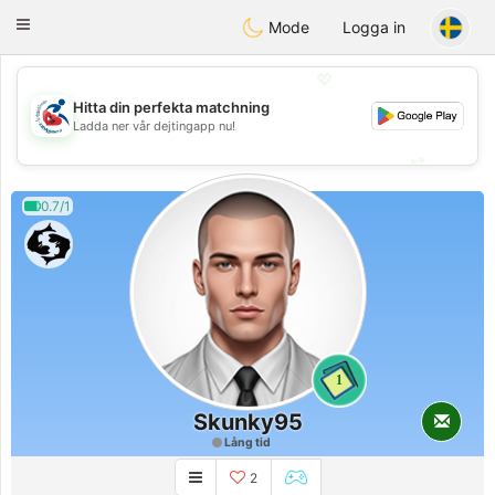
Handi Space
Toggle
Mode
Logga in
navigation
💖
Hitta din perfekta matchning
💖
Ladda ner vår dejtingapp nu!
💕
💕
0.7/1
1
Skunky95
Lång tid
2