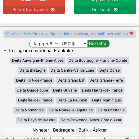
Bekräftad kvalitet
Det bästa
Vi arbetar hårt för att ge dig den bästa servicen, var snäll och stöd oss
Hitta singlar i områdena: Frankrike
Dejta Auvergne-Rhône-Alpes
Dejta Bourgogne-Franche-Comté
Dejta Bretagne
Dejta Centre-Val de Loire
Dejta Corse
Dejta Fort-de-france
Dejta Grand Est
Dejta Grande-Terre
Dejta Guadeloupe
Dejta Guyane
Dejta Hauts-de-France
Dejta Île-de-France
Dejta La Réunion
Dejta Martinique
Dejta Normandie
Dejta Nouvelle-Aquitaine
Dejta Occitanie
Dejta Pays de la Loire
Dejta Provence-Alpes-Côte d Azur
Nyheter
|
Bedragare
|
Butik
|
Åsikter