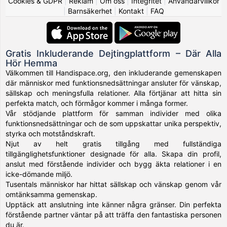
Cookies & GDPR
|
Reklam
|
Om oss
|
Integritet
|
Användarvillkor
|
Barnsäkerhet
|
Kontakt
|
FAQ
Gratis Inkluderande Dejtingplattform – Där Alla
Hör Hemma
Välkommen till Handispace.org, den inkluderande gemenskapen
där människor med funktionsnedsättningar ansluter för vänskap,
sällskap och meningsfulla relationer. Alla förtjänar att hitta sin
perfekta match, och förmågor kommer i många former.
Vår stödjande plattform för samman individer med olika
funktionsnedsättningar och de som uppskattar unika perspektiv,
styrka och motståndskraft.
Njut av helt gratis tillgång med fullständiga
tillgänglighetsfunktioner designade för alla. Skapa din profil,
anslut med förstående individer och bygg äkta relationer i en
icke-dömande miljö.
Tusentals människor har hittat sällskap och vänskap genom vår
omtänksamma gemenskap.
Upptäck att anslutning inte känner några gränser. Din perfekta
förstående partner väntar på att träffa den fantastiska personen
du är.