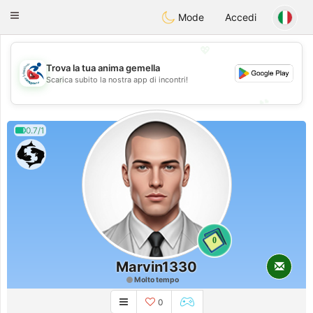
Handi Space
Toggle
Mode
Accedi
navigation
💖
Trova la tua anima gemella
💖
Scarica subito la nostra app di incontri!
💕
💕
0.7/1
0
Marvin1330
Molto tempo
0