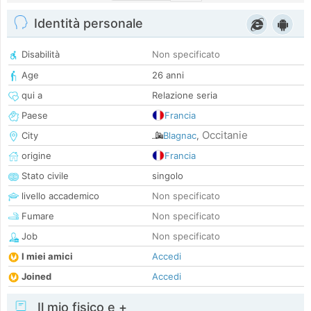
Identità personale
Disabilità
Non specificato
Age
26 anni
qui a
Relazione seria
Paese
Francia
Occitanie
City
Blagnac
,
origine
Francia
Stato civile
singolo
livello accademico
Non specificato
Fumare
Non specificato
Job
Non specificato
I miei amici
Accedi
Joined
Accedi
Il mio fisico e +