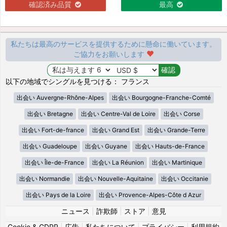
確認済み品質
最高
私たちは最高のサービスを提供するために懸命に働いています。
ご協力をお願いします
以下の地域でシングルを見つける： フランス
出会い Auvergne-Rhône-Alpes
出会い Bourgogne-Franche-Comté
出会い Bretagne
出会い Centre-Val de Loire
出会い Corse
出会い Fort-de-france
出会い Grand Est
出会い Grande-Terre
出会い Guadeloupe
出会い Guyane
出会い Hauts-de-France
出会い Île-de-France
出会い La Réunion
出会い Martinique
出会い Normandie
出会い Nouvelle-Aquitaine
出会い Occitanie
出会い Pays de la Loire
出会い Provence-Alpes-Côte d Azur
ニュース
|
詐欺師
|
ストア
|
意見
Cookie & GDPR
|
広告
|
私たちについて
|
プライバシー
|
利用規約