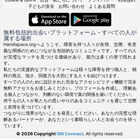
|
子どもの安全
|
お問い合わせ
|
よくある質問
無料包括的出会いプラットフォーム - すべての人が
属する場所
Handispace.orgへようこそ。障害を持つ人々が友情、交際、有意
義な関係のためにつながる包括的なコミュニティです。すべての人
が完璧なマッチを見つける価値があり、能力は多くの形で現れま
す。
私たちの支援的なプラットフォームは様々な障害を持つ個人と、独
特の視点、強さ、回復力を大切にする人々を結びつけます。
すべての人のために設計された完全なアクセシビリティ機能で完全
無料アクセスをお楽しみください。プロフィールを作成し、理解あ
る個人とつながり、判断のない環境で真の関係を築いてください。
何千もの人々が私たちの思いやりのあるコミュニティを通じて交際
と友情を見つけています。
つながりに境界がないことを発見してください。あなたの完璧な理
解あるパートナーが、あなたという素晴らしい人と出会うのを待っ
ています。
© 2026 Copyright
ISN Connect
.
All rights reserved.