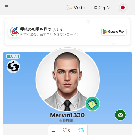
Handi Space
Toggle
Mode
ログイン
navigation
💖
理想の相手を見つけよう
💖
今すぐ出会い系アプリをダウンロード！
💕
💕
0.7/1
0
Marvin1330
長時間
0