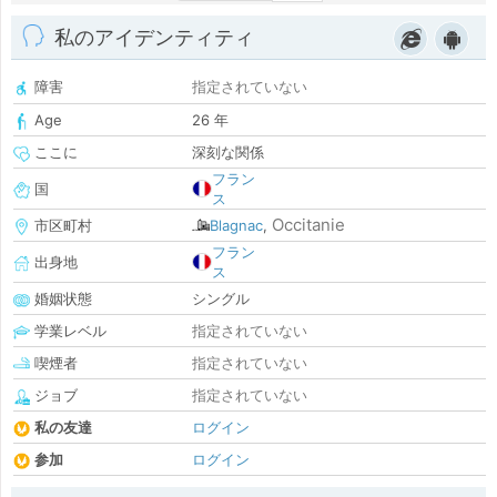
私のアイデンティティ
障害
指定されていない
Age
26 年
ここに
深刻な関係
フラン
国
ス
Occitanie
市区町村
Blagnac
,
フラン
出身地
ス
婚姻状態
シングル
学業レベル
指定されていない
喫煙者
指定されていない
ジョブ
指定されていない
私の友達
ログイン
参加
ログイン