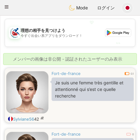
Handi Space
Toggle
Mode
ログイン
navigation
💖
理想の相手を見つけよう
💖
今すぐ出会い系アプリをダウンロード！
💕
💕
メンバーの画像は非公開 - 認証されたユーザーのみ表示
Fort-de-france
0.1
Je suis une femme très gentille et
attentionné qui s’est ce quelle
recherche
歳
Sylviane56
42
Fort-de-france
0