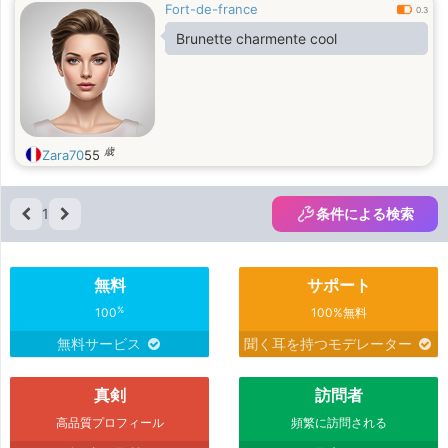
Fort-de-france
0.3
Brunette charmente cool
歳
Zara70
55
1
条件による検索
無料
サポート
%
100
100%無料
無料サービス
聞く耳を持つモデレーター
真剣
訪問者
高品質プロフィール
頻繁に訪問される