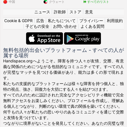
中国
クウェート
すべてのリスト
ニュース
|
詐欺師
|
ストア
|
意見
Cookie & GDPR
|
広告
|
私たちについて
|
プライバシー
|
利用規約
|
子どもの安全
|
お問い合わせ
|
よくある質問
無料包括的出会いプラットフォーム - すべての人が
属する場所
Handispace.orgへようこそ。障害を持つ人々が友情、交際、有意
義な関係のためにつながる包括的なコミュニティです。すべての人
が完璧なマッチを見つける価値があり、能力は多くの形で現れま
す。
私たちの支援的なプラットフォームは様々な障害を持つ個人と、独
特の視点、強さ、回復力を大切にする人々を結びつけます。
すべての人のために設計された完全なアクセシビリティ機能で完全
無料アクセスをお楽しみください。プロフィールを作成し、理解あ
る個人とつながり、判断のない環境で真の関係を築いてください。
何千もの人々が私たちの思いやりのあるコミュニティを通じて交際
と友情を見つけています。
つながりに境界がないことを発見してください。あなたの完璧な理