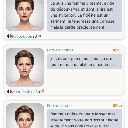
Je suis une femme vibrante, avide
de découvertes et dont le rire est
une invitation. La fidélité est un
serment, la tendresse une caresse…
mais je garde précieusement
quelques secrets pour celui qui
歳
Rosedupon
36
saura les dérober à mon cœur.
Fort-de-france
0.4
je suis une personne sérieuse qui
recherche une relation amoureuse
歳
AnnePaulin...
30
Fort-de-france
0.5
femme sincère honnête laisser moi
directement votre address sur lequel
je peux vous contacter et aussi