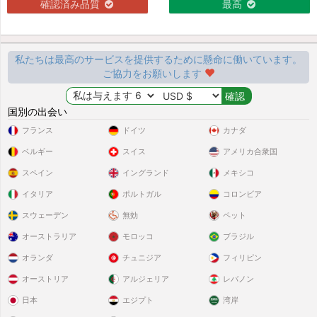
確認済み品質
最高
私たちは最高のサービスを提供するために懸命に働いています。
ご協力をお願いします
国別の出会い
フランス
ドイツ
カナダ
ベルギー
スイス
アメリカ合衆国
スペイン
イングランド
メキシコ
イタリア
ポルトガル
コロンビア
スウェーデン
無効
ペット
オーストラリア
モロッコ
ブラジル
オランダ
チュニジア
フィリピン
オーストリア
アルジェリア
レバノン
日本
エジプト
湾岸