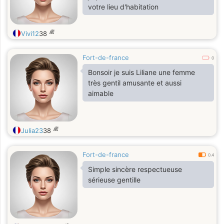
votre lieu d'habitation
歳
Vivi12
38
Fort-de-france
0
Bonsoir je suis Liliane une femme
très gentil amusante et aussi
aimable
歳
Julia23
38
Fort-de-france
0.4
Simple sincère respectueuse
sérieuse gentille