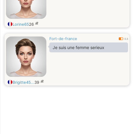
Ceinture dilatation anal et fist bougie
Crachat Gifles féminisation
fétichisme des pieds . TG: Maxe_KP
歳
Lorine65
26
Fort-de-france
0.3
Je suis une femme serieux
歳
Brigitte45...
39