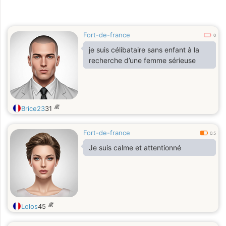
Fort-de-france
0
je suis célibataire sans enfant à la
recherche d’une femme sérieuse
歳
Brice23
31
Fort-de-france
0.5
Je suis calme et attentionné
歳
Lolos
45