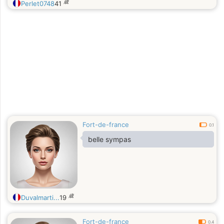
歳
Perlet0748
41
Fort-de-france
0.1
belle sympas
歳
Duvalmarti...
19
Fort-de-france
0.4