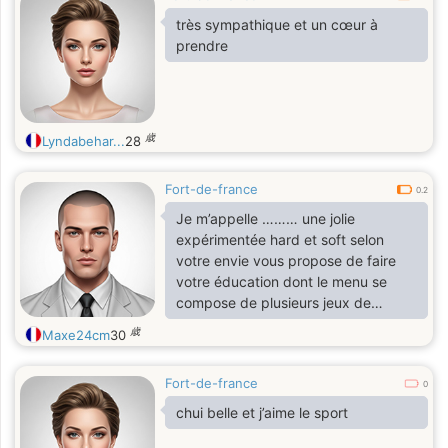
très sympathique et un cœur à
prendre
歳
Lyndabehar...
28
Fort-de-france
0.2
Je m’appelle ……… une jolie
expérimentée hard et soft selon
votre envie vous propose de faire
votre éducation dont le menu se
compose de plusieurs jeux de
soumissions : Bondage ,balbusting
歳
Maxe24cm
30
piétinement, Trampling ,Champagne
et caviar, Sodomie Lévrettes 69
Fort-de-france
Fessée Humiliations verbales
0
Châtiment corporel Punition Travail
chui belle et j’aime le sport
des Seins,des testicules Gode