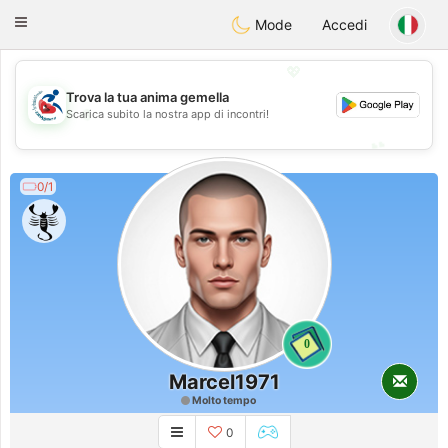
Handi Space
Toggle
Mode
Accedi
navigation
💖
Trova la tua anima gemella
💖
Scarica subito la nostra app di incontri!
💕
💕
0/1
0
Marcel1971
Molto tempo
0