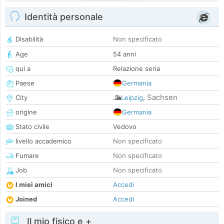
Identità personale
Disabilità
Non specificato
Age
54 anni
qui a
Relazione seria
Paese
Germania
Sachsen
City
Leipzig
,
origine
Germania
Stato civile
Vedovo
livello accademico
Non specificato
Fumare
Non specificato
Job
Non specificato
I miei amici
Accedi
Joined
Accedi
Il mio fisico e +