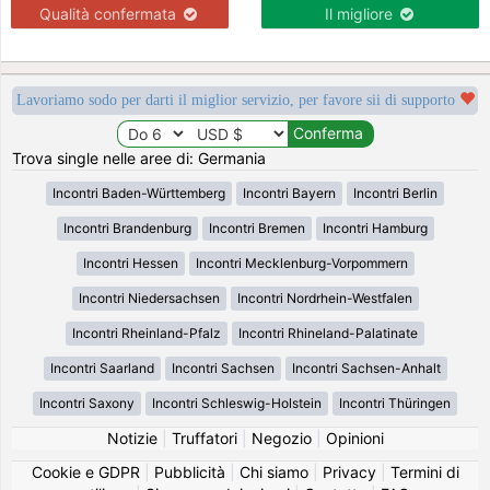
Qualità confermata
Il migliore
Lavoriamo sodo per darti il miglior servizio, per favore sii di supporto
Trova single nelle aree di: Germania
Incontri Baden-Württemberg
Incontri Bayern
Incontri Berlin
Incontri Brandenburg
Incontri Bremen
Incontri Hamburg
Incontri Hessen
Incontri Mecklenburg-Vorpommern
Incontri Niedersachsen
Incontri Nordrhein-Westfalen
Incontri Rheinland-Pfalz
Incontri Rhineland-Palatinate
Incontri Saarland
Incontri Sachsen
Incontri Sachsen-Anhalt
Incontri Saxony
Incontri Schleswig-Holstein
Incontri Thüringen
Notizie
|
Truffatori
|
Negozio
|
Opinioni
Cookie e GDPR
|
Pubblicità
|
Chi siamo
|
Privacy
|
Termini di