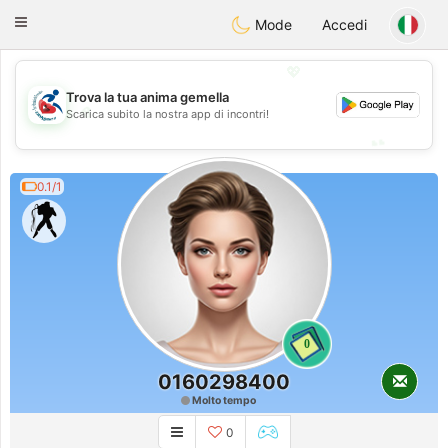
Handi Space
Toggle
Mode
Accedi
navigation
💖
Trova la tua anima gemella
💖
Scarica subito la nostra app di incontri!
💕
💕
0.1/1
0
0160298400
Molto tempo
0