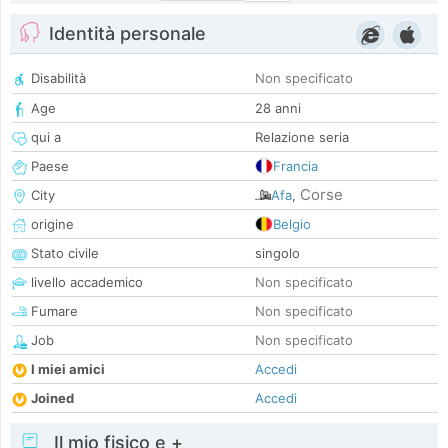
Identità personale
Disabilità
Non specificato
Age
28 anni
qui a
Relazione seria
Paese
Francia
Corse
City
Afa
,
origine
Belgio
Stato civile
singolo
livello accademico
Non specificato
Fumare
Non specificato
Job
Non specificato
I miei amici
Accedi
Joined
Accedi
Il mio fisico e +