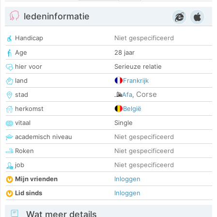
ledeninformatie
Handicap
Niet gespecificeerd
Age
28 jaar
hier voor
Serieuze relatie
land
Frankrijk
Corse
stad
Afa
,
herkomst
België
vitaal
Single
academisch niveau
Niet gespecificeerd
Roken
Niet gespecificeerd
job
Niet gespecificeerd
Mijn vrienden
Inloggen
Lid sinds
Inloggen
Wat meer details