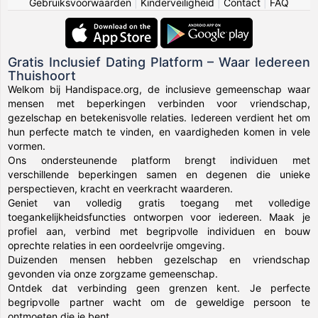
Gebruiksvoorwaarden
|
Kinderveiligheid
|
Contact
|
FAQ
Gratis Inclusief Dating Platform – Waar Iedereen
Thuishoort
Welkom bij Handispace.org, de inclusieve gemeenschap waar
mensen met beperkingen verbinden voor vriendschap,
gezelschap en betekenisvolle relaties. Iedereen verdient het om
hun perfecte match te vinden, en vaardigheden komen in vele
vormen.
Ons ondersteunende platform brengt individuen met
verschillende beperkingen samen en degenen die unieke
perspectieven, kracht en veerkracht waarderen.
Geniet van volledig gratis toegang met volledige
toegankelijkheidsfuncties ontworpen voor iedereen. Maak je
profiel aan, verbind met begripvolle individuen en bouw
oprechte relaties in een oordeelvrije omgeving.
Duizenden mensen hebben gezelschap en vriendschap
gevonden via onze zorgzame gemeenschap.
Ontdek dat verbinding geen grenzen kent. Je perfecte
begripvolle partner wacht om de geweldige persoon te
ontmoeten die je bent.