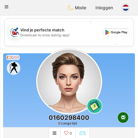
Handi Space
Toggle
Mode
Inloggen
navigation
💖
Vind je perfecte match
💖
Download nu onze dating-app!
💕
💕
0.1/1
0
0160298400
Lange tijd
0