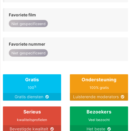
Favoriete film
Niet gespecificeerd
Favoriete nummer
Niet gespecificeerd
Gratis
Ondersteuning
%
100
100% gratis
Gratis diensten
Luisterende moderators
Serieus
Bezoekers
kwaliteitsprofielen
Veel bezocht
Bevestigde kwaliteit
Het beste