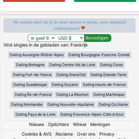
We werken hard om je de beste service te geven, wees alsjeblieft
ondersteunend
Vind singles in de gebieden van: Frankrijk
Dating Auvergne-Rhône-Alpes
Dating Bourgogne-Franche-Comté
Dating Bretagne
Dating Centre-Val de Loire
Dating Corse
Dating Fort-de-france
Dating Grand Est
Dating Grande-Terre
Dating Guadeloupe
Dating Guyane
Dating Hauts-de-France
Dating Île-de-France
Dating La Réunion
Dating Martinique
Dating Normandie
Dating Nouvelle-Aquitaine
Dating Occitanie
Dating Pays de la Loire
Dating Provence-Alpes-Côte d Azur
Nieuws
|
Oplichters
|
Winkel
|
Meningen
Cookies & AVG
|
Reclame
|
Over ons
|
Privacy
|