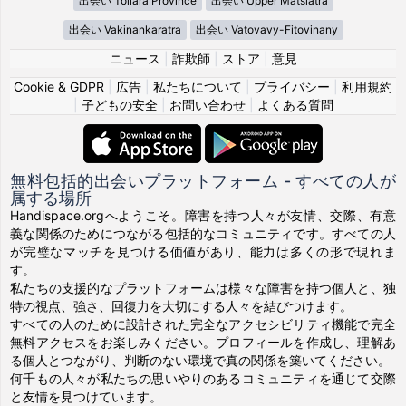
出会い Toliara Province
出会い Upper Matsiatra
出会い Vakinankaratra
出会い Vatovavy-Fitovinany
ニュース
|
詐欺師
|
ストア
|
意見
Cookie & GDPR
|
広告
|
私たちについて
|
プライバシー
|
利用規約
|
子どもの安全
|
お問い合わせ
|
よくある質問
無料包括的出会いプラットフォーム - すべての人が
属する場所
Handispace.orgへようこそ。障害を持つ人々が友情、交際、有意
義な関係のためにつながる包括的なコミュニティです。すべての人
が完璧なマッチを見つける価値があり、能力は多くの形で現れま
す。
私たちの支援的なプラットフォームは様々な障害を持つ個人と、独
特の視点、強さ、回復力を大切にする人々を結びつけます。
すべての人のために設計された完全なアクセシビリティ機能で完全
無料アクセスをお楽しみください。プロフィールを作成し、理解あ
る個人とつながり、判断のない環境で真の関係を築いてください。
何千もの人々が私たちの思いやりのあるコミュニティを通じて交際
と友情を見つけています。