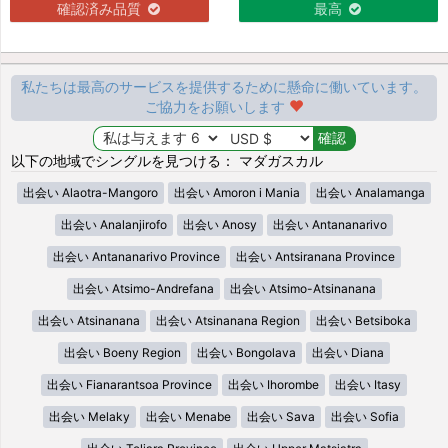
確認済み品質
最高
私たちは最高のサービスを提供するために懸命に働いています。
ご協力をお願いします
以下の地域でシングルを見つける： マダガスカル
出会い Alaotra-Mangoro
出会い Amoron i Mania
出会い Analamanga
出会い Analanjirofo
出会い Anosy
出会い Antananarivo
出会い Antananarivo Province
出会い Antsiranana Province
出会い Atsimo-Andrefana
出会い Atsimo-Atsinanana
出会い Atsinanana
出会い Atsinanana Region
出会い Betsiboka
出会い Boeny Region
出会い Bongolava
出会い Diana
出会い Fianarantsoa Province
出会い Ihorombe
出会い Itasy
出会い Melaky
出会い Menabe
出会い Sava
出会い Sofia