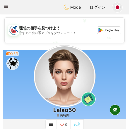
Handi Space
Toggle
Mode
ログイン
navigation
💖
💖
理想の相手を見つけよう
今すぐ出会い系アプリをダウンロード！
💕
💕
0.5/1
0
Lalao50
長時間
0