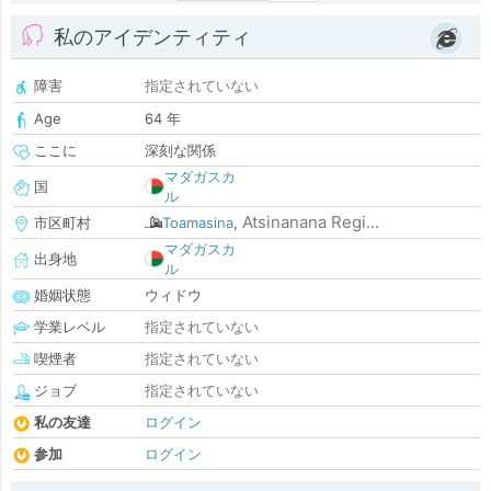
私のアイデンティティ
障害
指定されていない
Age
64 年
ここに
深刻な関係
マダガスカ
国
ル
Atsinanana Regi...
市区町村
Toamasina
,
マダガスカ
出身地
ル
婚姻状態
ウィドウ
学業レベル
指定されていない
喫煙者
指定されていない
ジョブ
指定されていない
私の友達
ログイン
参加
ログイン