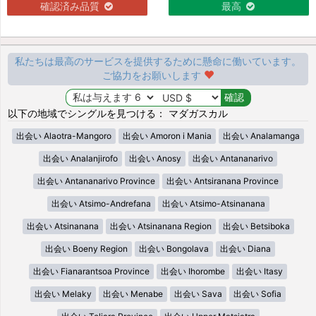
確認済み品質
最高
私たちは最高のサービスを提供するために懸命に働いています。
ご協力をお願いします
以下の地域でシングルを見つける： マダガスカル
出会い Alaotra-Mangoro
出会い Amoron i Mania
出会い Analamanga
出会い Analanjirofo
出会い Anosy
出会い Antananarivo
出会い Antananarivo Province
出会い Antsiranana Province
出会い Atsimo-Andrefana
出会い Atsimo-Atsinanana
出会い Atsinanana
出会い Atsinanana Region
出会い Betsiboka
出会い Boeny Region
出会い Bongolava
出会い Diana
出会い Fianarantsoa Province
出会い Ihorombe
出会い Itasy
出会い Melaky
出会い Menabe
出会い Sava
出会い Sofia