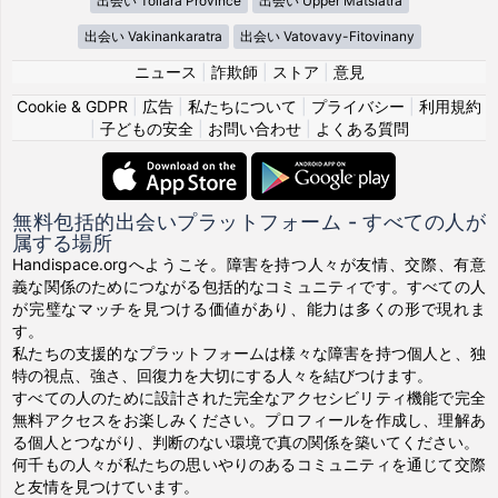
出会い Toliara Province
出会い Upper Matsiatra
出会い Vakinankaratra
出会い Vatovavy-Fitovinany
ニュース
|
詐欺師
|
ストア
|
意見
Cookie & GDPR
|
広告
|
私たちについて
|
プライバシー
|
利用規約
|
子どもの安全
|
お問い合わせ
|
よくある質問
無料包括的出会いプラットフォーム - すべての人が
属する場所
Handispace.orgへようこそ。障害を持つ人々が友情、交際、有意
義な関係のためにつながる包括的なコミュニティです。すべての人
が完璧なマッチを見つける価値があり、能力は多くの形で現れま
す。
私たちの支援的なプラットフォームは様々な障害を持つ個人と、独
特の視点、強さ、回復力を大切にする人々を結びつけます。
すべての人のために設計された完全なアクセシビリティ機能で完全
無料アクセスをお楽しみください。プロフィールを作成し、理解あ
る個人とつながり、判断のない環境で真の関係を築いてください。
何千もの人々が私たちの思いやりのあるコミュニティを通じて交際
と友情を見つけています。