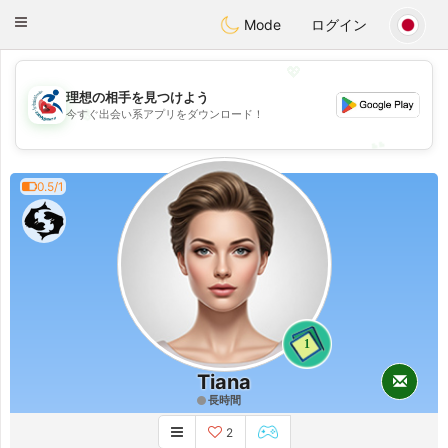
Handi Space
Toggle
Mode
ログイン
navigation
💖
理想の相手を見つけよう
💖
今すぐ出会い系アプリをダウンロード！
💕
💕
0.5/1
1
Tiana
長時間
2