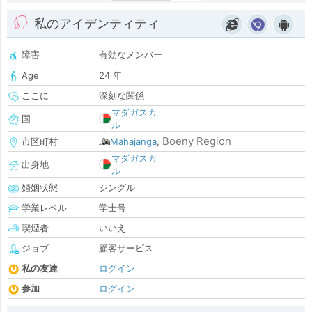
私のアイデンティティ
障害
有効なメンバー
Age
24 年
ここに
深刻な関係
マダガスカ
国
ル
Boeny Region
市区町村
Mahajanga
,
マダガスカ
出身地
ル
婚姻状態
シングル
学業レベル
学士号
喫煙者
いいえ
ジョブ
顧客サービス
私の友達
ログイン
参加
ログイン