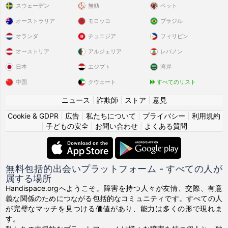
スウェーデン
無効
ペット
オーストラリア
モロッコ
ブラジル
オランダ
チュニジア
フィリピン
オーストリア
アルジェリア
レバノン
日本
エジプト
湾岸
中国
クウェート
すべてのリスト
ニュース
|
詐欺師
|
ストア
|
意見
Cookie & GDPR
|
広告
|
私たちについて
|
プライバシー
|
利用規約
|
子どもの安全
|
お問い合わせ
|
よくある質問
無料包括的出会いプラットフォーム - すべての人が
属する場所
Handispace.orgへようこそ。障害を持つ人々が友情、交際、有意
義な関係のためにつながる包括的なコミュニティです。すべての人
が完璧なマッチを見つける価値があり、能力は多くの形で現れま
す。