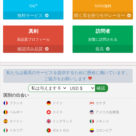
%
100
100%無料
無料サービス
聞く耳を持つモデレーター
真剣
訪問者
高品質プロフィール
頻繁に訪問される
確認済み品質
最高
私たちは最高のサービスを提供するために懸命に働いています。
ご協力をお願いします
国別の出会い
フランス
ドイツ
カナダ
ベルギー
スイス
アメリカ合衆国
スペイン
イングランド
メキシコ
イタリア
ポルトガル
コロンビア