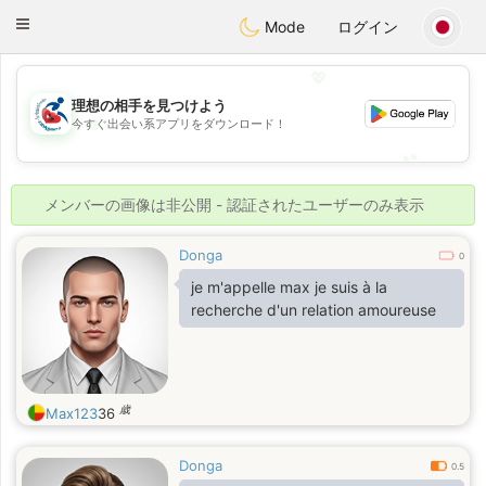
Handi Space
Toggle
Mode
ログイン
navigation
💖
理想の相手を見つけよう
💖
今すぐ出会い系アプリをダウンロード！
💕
💕
メンバーの画像は非公開 - 認証されたユーザーのみ表示
Donga
0
je m'appelle max je suis à la
recherche d'un relation amoureuse
歳
Max123
36
Donga
0.5