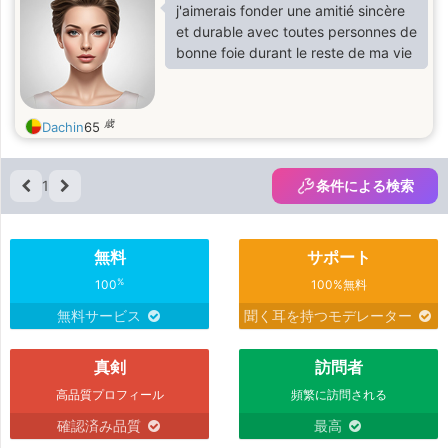
j'aimerais fonder une amitié sincère
et durable avec toutes personnes de
bonne foie durant le reste de ma vie
歳
Dachin
65
1
条件による検索
無料
サポート
%
100
100%無料
無料サービス
聞く耳を持つモデレーター
真剣
訪問者
高品質プロフィール
頻繁に訪問される
確認済み品質
最高