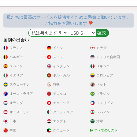
私たちは最高のサービスを提供するために懸命に働いています。
ご協力をお願いします
国別の出会い
フランス
ドイツ
カナダ
ベルギー
スイス
アメリカ合衆国
スペイン
イングランド
メキシコ
イタリア
ポルトガル
コロンビア
スウェーデン
無効
ペット
オーストラリア
モロッコ
ブラジル
オランダ
チュニジア
フィリピン
オーストリア
アルジェリア
レバノン
日本
エジプト
湾岸
中国
クウェート
すべてのリスト