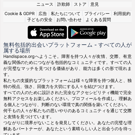
ニュース
|
詐欺師
|
ストア
|
意見
Cookie & GDPR
|
広告
|
私たちについて
|
プライバシー
|
利用規約
|
子どもの安全
|
お問い合わせ
|
よくある質問
無料包括的出会いプラットフォーム - すべての人が
属する場所
Handispace.orgへようこそ。障害を持つ人々が友情、交際、有意
義な関係のためにつながる包括的なコミュニティです。すべての人
が完璧なマッチを見つける価値があり、能力は多くの形で現れま
す。
私たちの支援的なプラットフォームは様々な障害を持つ個人と、独
特の視点、強さ、回復力を大切にする人々を結びつけます。
すべての人のために設計された完全なアクセシビリティ機能で完全
無料アクセスをお楽しみください。プロフィールを作成し、理解あ
る個人とつながり、判断のない環境で真の関係を築いてください。
何千もの人々が私たちの思いやりのあるコミュニティを通じて交際
と友情を見つけています。
つながりに境界がないことを発見してください。あなたの完璧な理
解あるパートナーが、あなたという素晴らしい人と出会うのを待っ
ています。