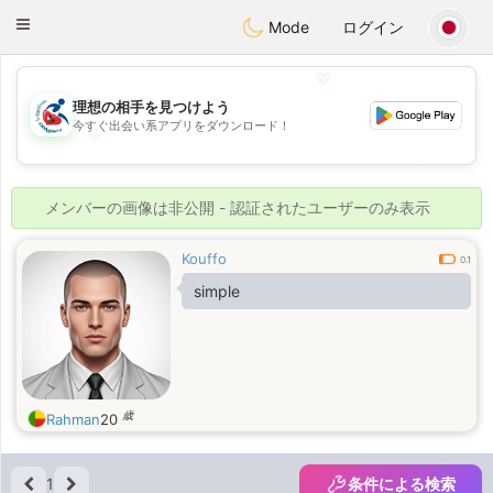
Handi Space
Toggle
Mode
ログイン
navigation
💖
理想の相手を見つけよう
今すぐ出会い系アプリをダウンロード！
💖
💕
💕
メンバーの画像は非公開 - 認証されたユーザーのみ表示
Kouffo
0.1
simple
歳
Rahman
20
1
条件による検索