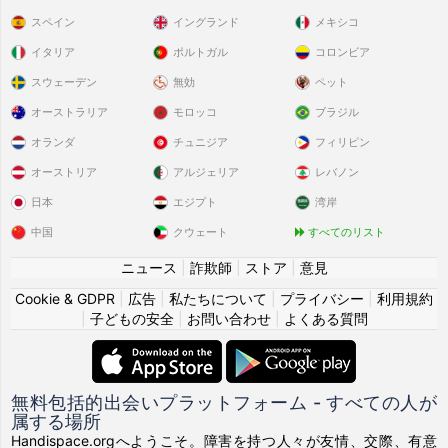
スペイン
イングランド
メキシコ
イタリア
ポルトガル
コロンビア
スウェーデン
無効
ペット
オーストラリア
モロッコ
ブラジル
オランダ
チュニジア
フィリピン
オーストリア
アルジェリア
レバノン
日本
エジプト
湾岸
中国
クウェート
すべてのリスト
ニュース
|
詐欺師
|
ストア
|
意見
Cookie & GDPR
|
広告
|
私たちについて
|
プライバシー
|
利用規約
|
子どもの安全
|
お問い合わせ
|
よくある質問
無料包括的出会いプラットフォーム - すべての人が
属する場所
Handispace.orgへようこそ。障害を持つ人々が友情、交際、有意