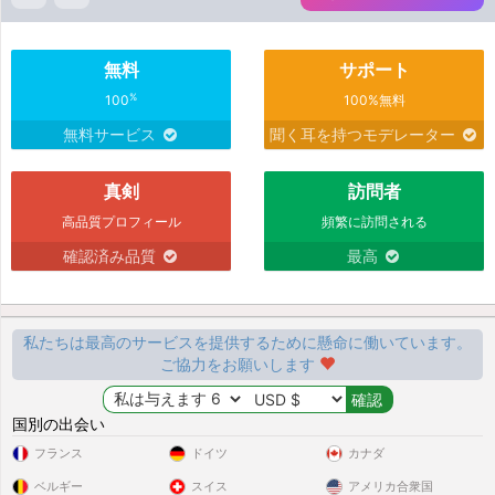
無料
サポート
%
100
100%無料
無料サービス
聞く耳を持つモデレーター
真剣
訪問者
高品質プロフィール
頻繁に訪問される
確認済み品質
最高
私たちは最高のサービスを提供するために懸命に働いています。
ご協力をお願いします
国別の出会い
フランス
ドイツ
カナダ
ベルギー
スイス
アメリカ合衆国