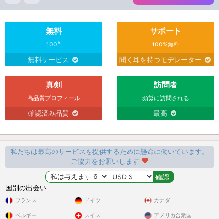
無料
サポート
%
100
100%無料
無料サービス
聞く耳を持つモデレーター
真剣
訪問者
高品質プロフィール
頻繁に訪問される
確認済み品質
最高
私たちは最高のサービスを提供するために懸命に働いています。
ご協力をお願いします
国別の出会い
フランス
ドイツ
カナダ
ベルギー
スイス
アメリカ合衆国