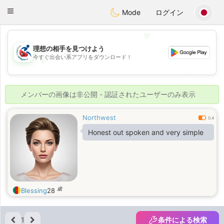
Handi Space
Toggle
Mode
ログイン
navigation
💖
理想の相手を見つけよう
今すぐ出会い系アプリをダウンロード！
💖
💕
💕
メンバーの画像は非公開 - 認証されたユーザーのみ表示
Northwest
0.4
Honest out spoken and very simple
歳
Blessing
28
1
条件による検索