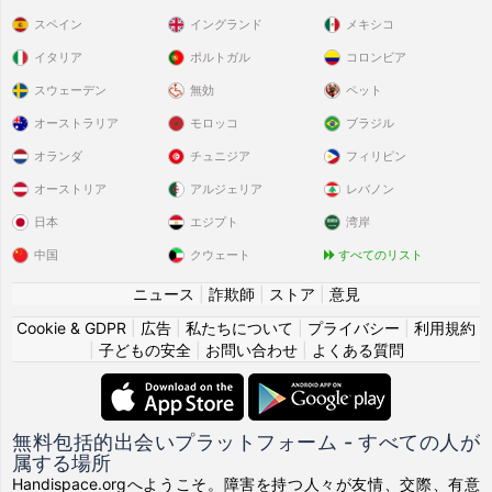
スペイン
イングランド
メキシコ
イタリア
ポルトガル
コロンビア
スウェーデン
無効
ペット
オーストラリア
モロッコ
ブラジル
オランダ
チュニジア
フィリピン
オーストリア
アルジェリア
レバノン
日本
エジプト
湾岸
中国
クウェート
すべてのリスト
ニュース
|
詐欺師
|
ストア
|
意見
Cookie & GDPR
|
広告
|
私たちについて
|
プライバシー
|
利用規約
|
子どもの安全
|
お問い合わせ
|
よくある質問
無料包括的出会いプラットフォーム - すべての人が
属する場所
Handispace.orgへようこそ。障害を持つ人々が友情、交際、有意