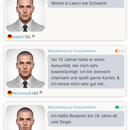
Wohne in Leezn bei Schwerin
歳
Maiki57
93
Mecklenburg-Vorpommern
0.6
Vor 15 Jahren hatte er einen
Autounfall, der mich sehr
beeinträchtigt. ich bin dennoch
charmant und spielt gerne Karten, &
ich kenne mich sehr gut mit
Windows aus. Und ich bin in eine 1:1
歳
Pktommy83
43
Pflege(24/7 ist bei mir jemand(was
mich überhaupt gar nicht stört(Ich
Mecklenburg-Vorpommern
sie als meine zweite Familie))) Und
0.7
der Ort wo ich wohne, ist nicht in
ich heiße Benjamin bin 24 Jahre alt
Auswählliste(ich wohne in ein
und Single
Nachtbar Ort von Waren).