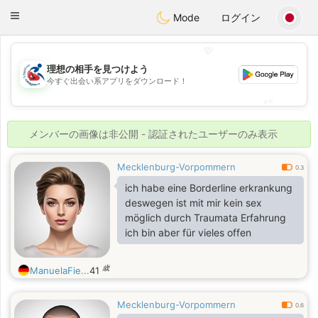
Handi Space
Toggle
Mode
ログイン
navigation
💖
理想の相手を見つけよう
💖
今すぐ出会い系アプリをダウンロード！
💕
💕
メンバーの画像は非公開 - 認証されたユーザーのみ表示
Mecklenburg-Vorpommern
0.3
ich habe eine Borderline erkrankung
deswegen ist mit mir kein sex
möglich durch Traumata Erfahrung
ich bin aber für vieles offen
歳
ManuelaFie...
41
Mecklenburg-Vorpommern
0.6