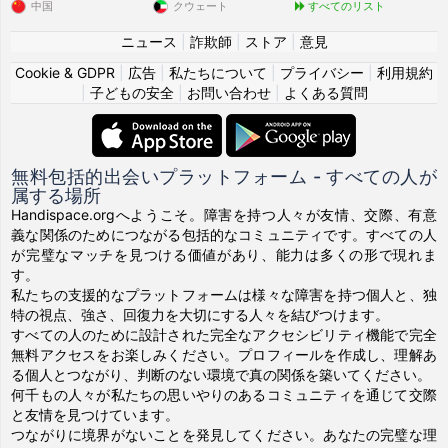
中国
クウェート
すべてのリスト
ニュース
|
詐欺師
|
ストア
|
意見
Cookie & GDPR
|
広告
|
私たちについて
|
プライバシー
|
利用規約
|
子どもの安全
|
お問い合わせ
|
よくある質問
無料包括的出会いプラットフォーム - すべての人が
属する場所
Handispace.orgへようこそ。障害を持つ人々が友情、交際、有意
義な関係のためにつながる包括的なコミュニティです。すべての人
が完璧なマッチを見つける価値があり、能力は多くの形で現れま
す。
私たちの支援的なプラットフォームは様々な障害を持つ個人と、独
特の視点、強さ、回復力を大切にする人々を結びつけます。
すべての人のために設計された完全なアクセシビリティ機能で完全
無料アクセスをお楽しみください。プロフィールを作成し、理解あ
る個人とつながり、判断のない環境で真の関係を築いてください。
何千もの人々が私たちの思いやりのあるコミュニティを通じて交際
と友情を見つけています。
つながりに境界がないことを発見してください。あなたの完璧な理