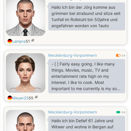
Hallo ich bin der Jörg komme aus
grimmen bei stralsund und sitze seit
1unfall im Rollstuhl bin 50jahre und
angefahren worden von 1auto
歳
Lampre
51
Mecklenburg-Vorpommern
0.4
- [ ] Fairly easy going. I like many
things. Movies, music, TV and
entertainment rate high on my
interest. I like to cook. Most
important to me currently is my son
and dog Rachel. So hope you like
歳
Meyer25
55
dogs as well. Parents have passed
and I have three older brothers all
Mecklenburg-Vorpommern
married. I remained single all my
0.9
life.. I am well organized and
Hallo ich bin Detlef 61 Jahre und
empathic with others. I tend to like
Witwer und wohne in Bergen auf