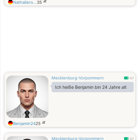
歳
Nathaliero...
35
Mecklenburg-Vorpommern
0.7
Ich heiße Benjamin bin 24 Jahre alt
歳
Benjamin24
25
Mecklenburg-Vorpommern
0.7