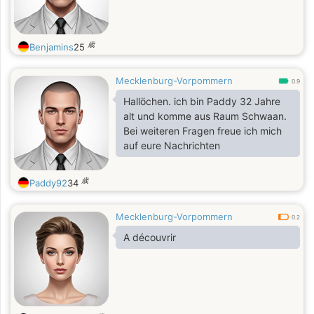
歳
Benjamins
25
Mecklenburg-Vorpommern
0.9
Hallöchen. ich bin Paddy 32 Jahre
alt und komme aus Raum Schwaan.
Bei weiteren Fragen freue ich mich
auf eure Nachrichten
歳
Paddy92
34
Mecklenburg-Vorpommern
0.2
A découvrir