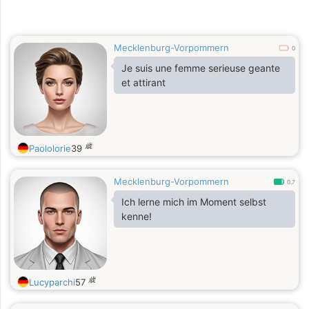
Mecklenburg-Vorpommern
0
Je suis une femme serieuse geante
et attirant
歳
Paololorie
39
Mecklenburg-Vorpommern
0.7
Ich lerne mich im Moment selbst
kenne!
歳
Lucyparchi
57