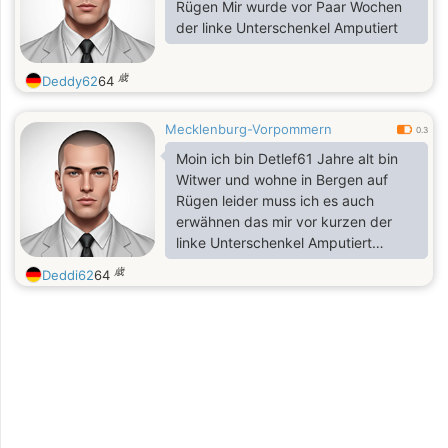
to help people and animals.
Rügen Mir wurde vor Paar Wochen
der linke Unterschenkel Amputiert
歳
Deddy62
64
Mecklenburg-Vorpommern
0.3
Moin ich bin Detlef61 Jahre alt bin
Witwer und wohne in Bergen auf
Rügen leider muss ich es auch
erwähnen das mir vor kurzen der
linke Unterschenkel Amputiert
worden
歳
Deddi62
64