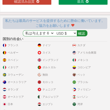
確認済み品質
最高
私たちは最高のサービスを提供するために懸命に働いています。
ご協力をお願いします
国別の出会い
フランス
ドイツ
カナダ
ベルギー
スイス
アメリカ合衆国
スペイン
イングランド
メキシコ
イタリア
ポルトガル
コロンビア
スウェーデン
無効
ペット
オーストラリア
モロッコ
ブラジル
オランダ
チュニジア
フィリピン
オーストリア
アルジェリア
レバノン
日本
エジプト
湾岸