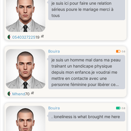
je suis ici pour faire une relation
sérieus poure le mariage merci à
tous
歳
0540327225
19
Bouira
0.6
je suis un homme mal dans ma peau
traînant un handicape physique
depuis mon enfance.je voudrai me
mettre en contacte avec une
personne féminine pour libérer ce
qui tient a la gorge sur mon train de
歳
Mhend
70
vie et mes relations sentimentales
très compliquées!!
Bouira
0.8
. loneliness is what brought me here