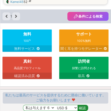
歳
Kamel45
52
1
条件による検索
無料
サポート
%
100
100%無料
無料サービス
聞く耳を持つモデレーター
真剣
訪問者
高品質プロフィール
頻繁に訪問される
確認済み品質
最高
私たちは最高のサービスを提供するために懸命に働いています。
ご協力をお願いします