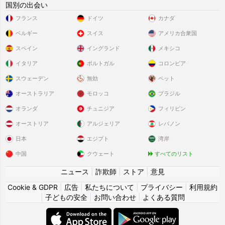
国別の出会い
フランス
ドイツ
カナダ
ベルギー
スイス
アメリカ合衆国
スペイン
イングランド
メキシコ
イタリア
ポルトガル
コロンビア
スウェーデン
無効
ペット
オーストラリア
モロッコ
ブラジル
オランダ
チュニジア
フィリピン
オーストリア
アルジェリア
レバノン
日本
エジプト
湾岸
中国
クウェート
すべてのリスト
ニュース
|
詐欺師
|
ストア
|
意見
Cookie & GDPR
|
広告
|
私たちについて
|
プライバシー
|
利用規約
|
子どもの安全
|
お問い合わせ
|
よくある質問