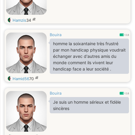
歳
Hamzis
34
Bouira
0.8
homme la soixantaine très frustré
par mon handicap physique voudrait
échanger avec d'autres amis du
monde comment ils vivent leur
handicap face a leur société .
歳
Hamid56
70
Bouira
0.8
Je suis un homme sérieux et fidèle
sincères