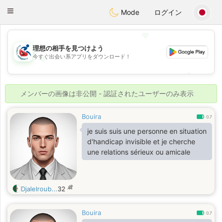
Handi Space
Toggle
Mode
ログイン
navigation
💖
理想の相手を見つけよう
今すぐ出会い系アプリをダウンロード！
💖
💕
💕
メンバーの画像は非公開 - 認証されたユーザーのみ表示
Bouira
0.7
je suis suis une personne en situation
d'handicap invisible et je cherche
une relations sérieux ou amicale
歳
Djalelroub...
32
Bouira
0.7