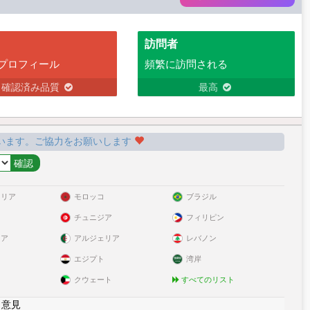
訪問者
プロフィール
頻繁に訪問される
確認済み品質
最高
います。ご協力をお願いします
ラリア
モロッコ
ブラジル
チュニジア
フィリピン
リア
アルジェリア
レバノン
エジプト
湾岸
クウェート
すべてのリスト
|
意見