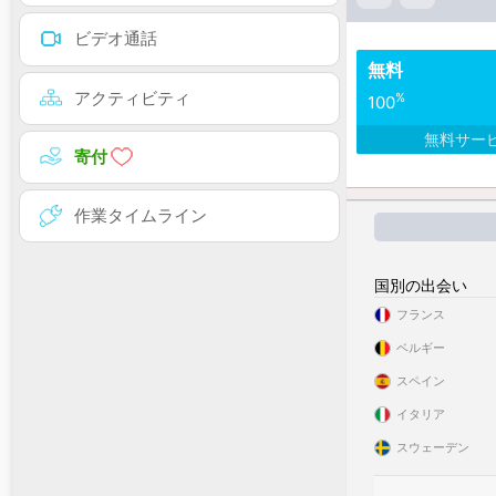
ビデオ通話
無料
アクティビティ
%
100
無料サー
寄付
作業タイムライン
国別の出会い
フランス
ベルギー
スペイン
イタリア
スウェーデン