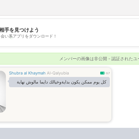
相手を見つけよう
出会い系アプリをダウンロード！
💖
💕
メンバーの画像は非公開 - 認証された
Shubra al Khaymah
Al-Qalyubia
0.7
كل يوم ممكن يكون بدايةوخيالك دايما مالوش نهاية