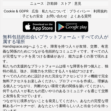
ニュース
|
詐欺師
|
ストア
|
意見
Cookie & GDPR
|
広告
|
私たちについて
|
プライバシー
|
利用規約
|
子どもの安全
|
お問い合わせ
|
よくある質問
無料包括的出会いプラットフォーム - すべての人が
属する場所
Handispace.orgへようこそ。障害を持つ人々が友情、交際、有意
義な関係のためにつながる包括的なコミュニティです。すべての人
が完璧なマッチを見つける価値があり、能力は多くの形で現れま
す。
私たちの支援的なプラットフォームは様々な障害を持つ個人と、独
特の視点、強さ、回復力を大切にする人々を結びつけます。
すべての人のために設計された完全なアクセシビリティ機能で完全
無料アクセスをお楽しみください。プロフィールを作成し、理解あ
る個人とつながり、判断のない環境で真の関係を築いてください。
何千もの人々が私たちの思いやりのあるコミュニティを通じて交際
と友情を見つけています。
つながりに境界がないことを発見してください。あなたの完璧な理
解あるパートナーが、あなたという素晴らしい人と出会うのを待っ
ています。