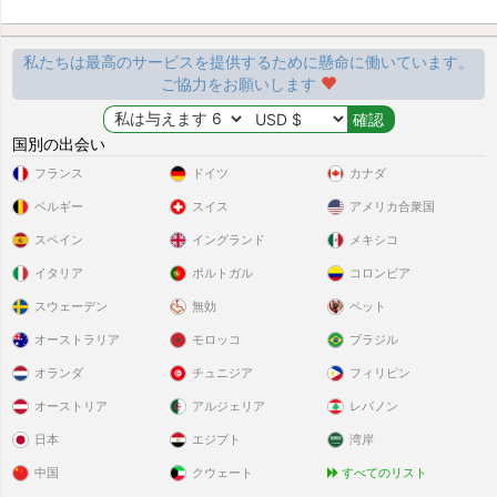
私たちは最高のサービスを提供するために懸命に働いています。
ご協力をお願いします
国別の出会い
フランス
ドイツ
カナダ
ベルギー
スイス
アメリカ合衆国
スペイン
イングランド
メキシコ
イタリア
ポルトガル
コロンビア
スウェーデン
無効
ペット
オーストラリア
モロッコ
ブラジル
オランダ
チュニジア
フィリピン
オーストリア
アルジェリア
レバノン
日本
エジプト
湾岸
中国
クウェート
すべてのリスト