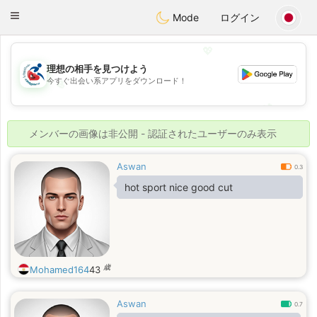
Handi Space
Toggle
Mode
ログイン
navigation
💖
理想の相手を見つけよう
今すぐ出会い系アプリをダウンロード！
💖
💕
💕
メンバーの画像は非公開 - 認証されたユーザーのみ表示
Aswan
0.3
hot sport nice good cut
歳
Mohamed164
43
Aswan
0.7