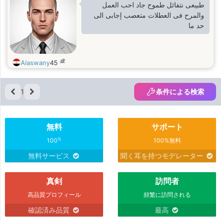
طبيعى نتفائل طموح جاد احب العمل
والمرح فى العطلات متعصب إجابى الى
حد ما
歳
Alaswany
45
1
条件による検索
無料
サポート
%
100
100%無料
無料サービス
聞く耳を持つモデレーター
真剣
訪問者
高品質プロフィール
頻繁に訪問される
確認済み品質
最高