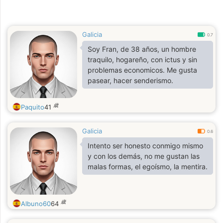
Galicia
0.7
Soy Fran, de 38 años, un hombre
traquilo, hogareño, con ictus y sin
problemas economicos. Me gusta
pasear, hacer senderismo.
歳
Paquito
41
Galicia
0.6
Intento ser honesto conmigo mismo
y con los demás, no me gustan las
malas formas, el egoísmo, la mentira.
歳
Albuno60
64