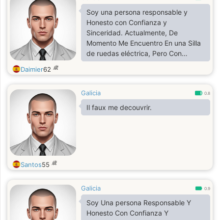
Soy una persona responsable y
Honesto con Confianza y
Sinceridad. Actualmente, De
Momento Me Encuentro En una Silla
de ruedas eléctrica, Pero Con
Bastante Movilidad para todo lo
歳
Daimier
62
Quiera hacer y Compartir mi vida 💞
Galicia
0.8
Il faux me decouvrir.
歳
Santos
55
Galicia
0.9
Soy Una persona Responsable Y
Honesto Con Confianza Y