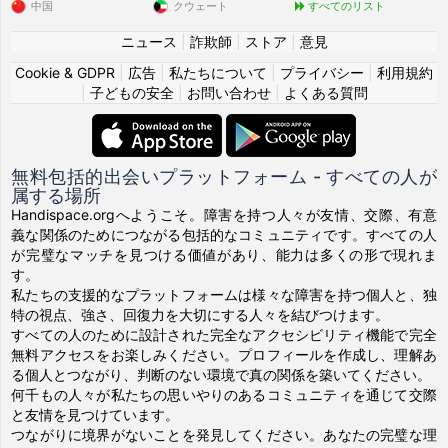
中国
クウェート
すべてのリスト
ニュース
|
詐欺師
|
ストア
|
意見
Cookie & GDPR
|
広告
|
私たちについて
|
プライバシー
|
利用規約
|
子どもの安全
|
お問い合わせ
|
よくある質問
無料包括的出会いプラットフォーム - すべての人が
属する場所
Handispace.orgへようこそ。障害を持つ人々が友情、交際、有意
義な関係のためにつながる包括的なコミュニティです。すべての人
が完璧なマッチを見つける価値があり、能力は多くの形で現れま
す。
私たちの支援的なプラットフォームは様々な障害を持つ個人と、独
特の視点、強さ、回復力を大切にする人々を結びつけます。
すべての人のために設計された完全なアクセシビリティ機能で完全
無料アクセスをお楽しみください。プロフィールを作成し、理解あ
る個人とつながり、判断のない環境で真の関係を築いてください。
何千もの人々が私たちの思いやりのあるコミュニティを通じて交際
と友情を見つけています。
つながりに境界がないことを発見してください。あなたの完璧な理