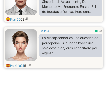
Sinceridad. Actualmente, De
Momento Me Encuentro En una Silla
de Ruedas eléctrica. Pero con
Bastante Movilidad Para todo Lo
歳
Fran60
62
que Quiera Compartir con Confianza
mi Vida
Galicia
0.8
La discapacidad es una cuestión de
percepción. Si puedes hacer una
sola cosa bien, eres necesitado por
alguien
歳
Patricia74
51