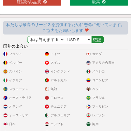
確認済み品質
最高
私たちは最高のサービスを提供するために懸命に働いています。
ご協力をお願いします
国別の出会い
フランス
ドイツ
カナダ
ベルギー
スイス
アメリカ合衆国
スペイン
イングランド
メキシコ
イタリア
ポルトガル
コロンビア
スウェーデン
無効
ペット
オーストラリア
モロッコ
ブラジル
オランダ
チュニジア
フィリピン
オーストリア
アルジェリア
レバノン
日本
エジプト
湾岸