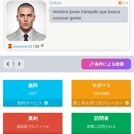
Galicia
0.6
Hombre joven tranquilo que busca
conocer gente
歳
Joemoe357
39
1
条件による検索
無料
サポート
%
100
100%無料
無料サービス
聞く耳を持つモデレーター
真剣
訪問者
高品質プロフィール
頻繁に訪問される