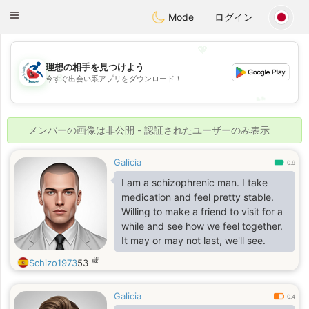
Handi Space
Toggle
Mode
ログイン
navigation
💖
理想の相手を見つけよう
💖
今すぐ出会い系アプリをダウンロード！
💕
💕
メンバーの画像は非公開 - 認証されたユーザーのみ表示
Galicia
0.9
I am a schizophrenic man. I take
medication and feel pretty stable.
Willing to make a friend to visit for a
while and see how we feel together.
It may or may not last, we'll see.
歳
Schizo1973
53
Galicia
0.4