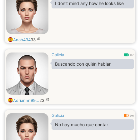
I don't mind any how he looks like
歳
Anah434
33
Galicia
0.7
Buscando con quién hablar
歳
Adriannn99...
23
Galicia
0.6
No hay mucho que contar