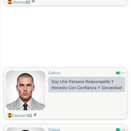
歳
Jhonsu
62
y Compartir mi vida, De Corazón a
Corazón.
Galicia
0.7
Soy Una Persona Responsable Y
Honesto Con Confianza Y Sinceridad
歳
Daimier1
62
Galicia
0.8