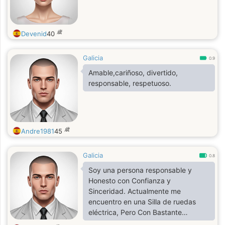
歳
Devenid
40
Galicia
0.9
Amable,cariñoso, divertido,
responsable, respetuoso.
歳
Andre1981
45
Galicia
0.8
Soy una persona responsable y
Honesto con Confianza y
Sinceridad. Actualmente me
encuentro en una Silla de ruedas
eléctrica, Pero Con Bastante
Movilidad para todo lo Quiera hacer