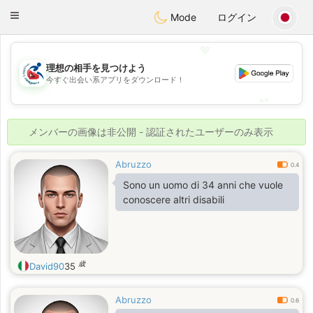
Handi Space
Toggle
Mode
ログイン
navigation
💖
理想の相手を見つけよう
💖
今すぐ出会い系アプリをダウンロード！
💕
💕
メンバーの画像は非公開 - 認証されたユーザーのみ表示
Abruzzo
0.4
Sono un uomo di 34 anni che vuole
conoscere altri disabili
歳
David90
35
Abruzzo
0.6