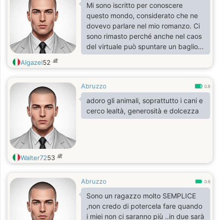
Mi sono iscritto per conoscere
questo mondo, considerato che ne
dovevo parlare nel mio romanzo. Ci
sono rimasto perché anche nel caos
del virtuale può spuntare un bagliore
di autenticità e fascino. Da disabile
歳
Algazel
52
sono attento a cogliere la bellezza
nei dettagli e nelle differenze. P.S Se
Abruzzo
volete leggere il mio romanzo, non
0.8
fatevi scrupoli! ;)
adoro gli animali, soprattutto i cani e
cerco lealtà, generosità e dolcezza
歳
Walter72
53
Abruzzo
0.9
Sono un ragazzo molto SEMPLICE
,non credo di potercela fare quando
i miei non ci saranno più ..in due sarà