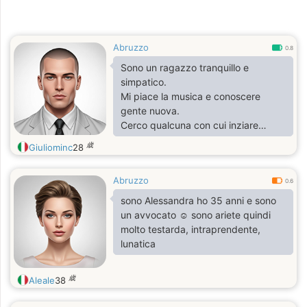
Abruzzo
0.8
Sono un ragazzo tranquillo e
simpatico.
Mi piace la musica e conoscere
gente nuova.
Cerco qualcuna con cui inziare
un'amicizia e poi vedremo come
歳
Giuliominc
28
andrà
Abruzzo
0.6
sono Alessandra ho 35 anni e sono
un avvocato ☺️ sono ariete quindi
molto testarda, intraprendente,
lunatica
歳
Aleale
38