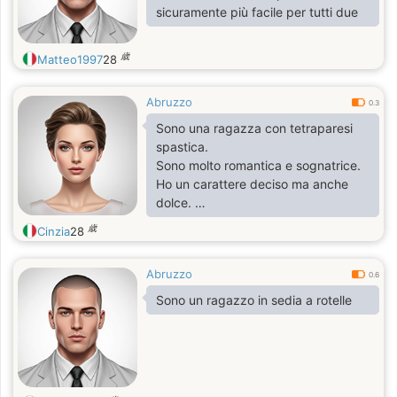
sicuramente più facile per tutti due
歳
Matteo1997
28
Abruzzo
0.3
Sono una ragazza con tetraparesi
spastica.
Sono molto romantica e sognatrice.
Ho un carattere deciso ma anche
dolce.
Amo guardare serie tv, ed ascoltare
歳
Cinzia
28
musica.
Mi piace usare i solcial networks
Abruzzo
come instagram.
0.6
Sono un ragazzo in sedia a rotelle