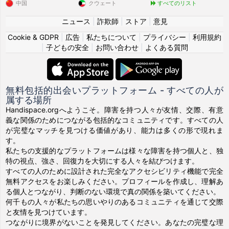
中国
クウェート
すべてのリスト
ニュース
|
詐欺師
|
ストア
|
意見
Cookie & GDPR
|
広告
|
私たちについて
|
プライバシー
|
利用規約
|
子どもの安全
|
お問い合わせ
|
よくある質問
無料包括的出会いプラットフォーム - すべての人が
属する場所
Handispace.orgへようこそ。障害を持つ人々が友情、交際、有意
義な関係のためにつながる包括的なコミュニティです。すべての人
が完璧なマッチを見つける価値があり、能力は多くの形で現れま
す。
私たちの支援的なプラットフォームは様々な障害を持つ個人と、独
特の視点、強さ、回復力を大切にする人々を結びつけます。
すべての人のために設計された完全なアクセシビリティ機能で完全
無料アクセスをお楽しみください。プロフィールを作成し、理解あ
る個人とつながり、判断のない環境で真の関係を築いてください。
何千もの人々が私たちの思いやりのあるコミュニティを通じて交際
と友情を見つけています。
つながりに境界がないことを発見してください。あなたの完璧な理