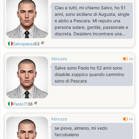
Ciao a tutti, mi chiamo Salvo, ho 51
anni, sono siciliano di Augusta, single
e abito a Pescara. Mi reputo una
persona solare, gentile, passionale e
discreta. Desidero incontrare una
compagna con cui starci bene in
歳
Salvopassa
53
tutti i sensi e a lungo
Abruzzo
0.6
Salve sono Paolo ho 52 anni sono
disabile zoppico quando cammino
sono di Pescara
歳
Paolo71
38
Abruzzo
0.6
se piove, almeno, mi vedo
l’arcobaleno