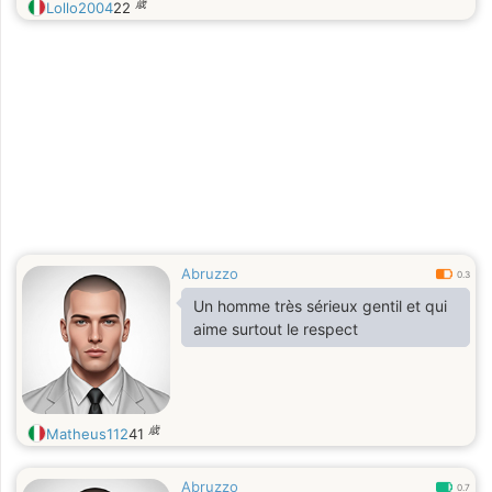
歳
Lollo2004
22
Abruzzo
0.3
Un homme très sérieux gentil et qui
aime surtout le respect
歳
Matheus112
41
Abruzzo
0.7