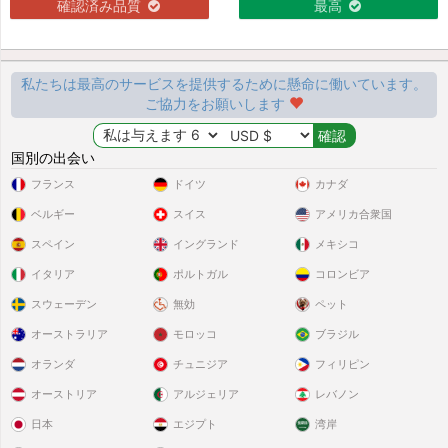
確認済み品質
最高
私たちは最高のサービスを提供するために懸命に働いています。
ご協力をお願いします
国別の出会い
フランス
ドイツ
カナダ
ベルギー
スイス
アメリカ合衆国
スペイン
イングランド
メキシコ
イタリア
ポルトガル
コロンビア
スウェーデン
無効
ペット
オーストラリア
モロッコ
ブラジル
オランダ
チュニジア
フィリピン
オーストリア
アルジェリア
レバノン
日本
エジプト
湾岸