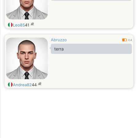
歳
Leo85
41
Abruzzo
0.4
terra
歳
Andrea82
44