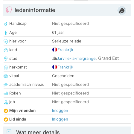
ledeninformatie
Handicap
Niet gespecificeerd
Age
61 jaar
hier voor
Serieuze relatie
land
Frankrijk
Grand Est
stad
Jarville-la-malgrange
,
herkomst
Frankrijk
vitaal
Gescheiden
academisch niveau
Niet gespecificeerd
Roken
Niet gespecificeerd
job
Niet gespecificeerd
Mijn vrienden
Inloggen
Lid sinds
Inloggen
Wat meer details