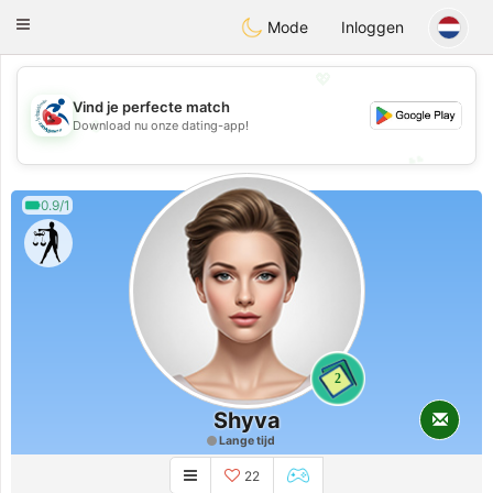
Handi Space
Toggle
Mode
Inloggen
navigation
💖
Vind je perfecte match
💖
Download nu onze dating-app!
💕
💕
0.9/1
2
Shyva
Lange tijd
22