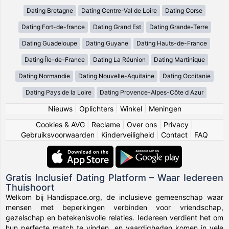
Dating Bretagne
Dating Centre-Val de Loire
Dating Corse
Dating Fort-de-france
Dating Grand Est
Dating Grande-Terre
Dating Guadeloupe
Dating Guyane
Dating Hauts-de-France
Dating Île-de-France
Dating La Réunion
Dating Martinique
Dating Normandie
Dating Nouvelle-Aquitaine
Dating Occitanie
Dating Pays de la Loire
Dating Provence-Alpes-Côte d Azur
Nieuws
|
Oplichters
|
Winkel
|
Meningen
Cookies & AVG
|
Reclame
|
Over ons
|
Privacy
|
Gebruiksvoorwaarden
|
Kinderveiligheid
|
Contact
|
FAQ
Gratis Inclusief Dating Platform – Waar Iedereen
Thuishoort
Welkom bij Handispace.org, de inclusieve gemeenschap waar
mensen met beperkingen verbinden voor vriendschap,
gezelschap en betekenisvolle relaties. Iedereen verdient het om
hun perfecte match te vinden, en vaardigheden komen in vele