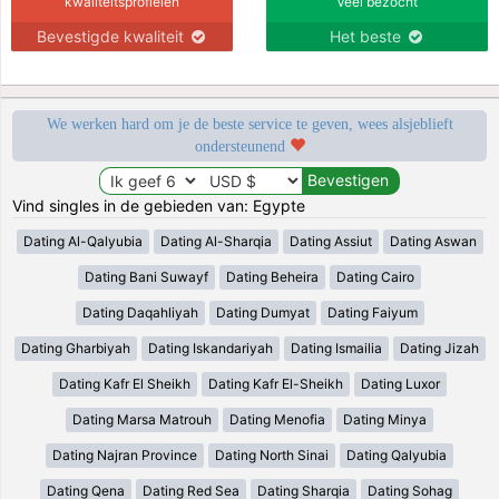
kwaliteitsprofielen
Veel bezocht
Bevestigde kwaliteit
Het beste
We werken hard om je de beste service te geven, wees alsjeblieft
ondersteunend
Vind singles in de gebieden van: Egypte
Dating Al-Qalyubia
Dating Al-Sharqia
Dating Assiut
Dating Aswan
Dating Bani Suwayf
Dating Beheira
Dating Cairo
Dating Daqahliyah
Dating Dumyat
Dating Faiyum
Dating Gharbiyah
Dating Iskandariyah
Dating Ismailia
Dating Jizah
Dating Kafr El Sheikh
Dating Kafr El-Sheikh
Dating Luxor
Dating Marsa Matrouh
Dating Menofia
Dating Minya
Dating Najran Province
Dating North Sinai
Dating Qalyubia
Dating Qena
Dating Red Sea
Dating Sharqia
Dating Sohag