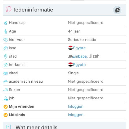
ledeninformatie
Handicap
Niet gespecificeerd
Age
44 jaar
hier voor
Serieuze relatie
land
Egypte
Jizah
stad
Embaba
,
herkomst
Egypte
vitaal
Single
academisch niveau
Niet gespecificeerd
Roken
Niet gespecificeerd
job
Niet gespecificeerd
Mijn vrienden
Inloggen
Lid sinds
Inloggen
Wat meer details