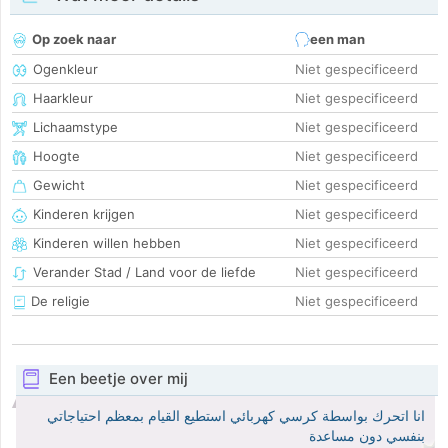
Op zoek naar
een man
Ogenkleur
Niet gespecificeerd
Haarkleur
Niet gespecificeerd
Lichaamstype
Niet gespecificeerd
Hoogte
Niet gespecificeerd
Gewicht
Niet gespecificeerd
Kinderen krijgen
Niet gespecificeerd
Kinderen willen hebben
Niet gespecificeerd
Verander Stad / Land voor de liefde
Niet gespecificeerd
De religie
Niet gespecificeerd
Een beetje over mij
انا اتحرك بواسطة كرسي كهربائي استطيع القيام بمعظم احتياجاتي
بنفسي دون مساعدة