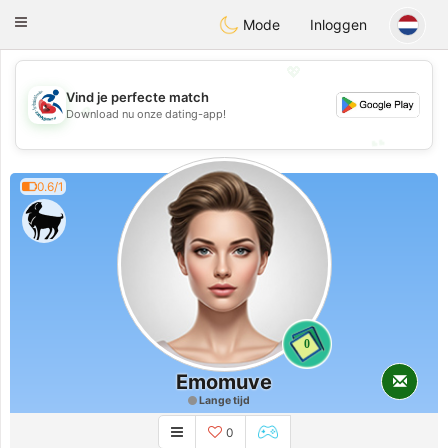
Handi Space
Toggle
Mode
Inloggen
navigation
💖
Vind je perfecte match
💖
Download nu onze dating-app!
💕
💕
0.6/1
0
Emomuve
Lange tijd
0