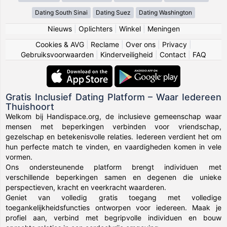
Dating South Sinai
Dating Suez
Dating Washington
Nieuws
|
Oplichters
|
Winkel
|
Meningen
Cookies & AVG
|
Reclame
|
Over ons
|
Privacy
|
Gebruiksvoorwaarden
|
Kinderveiligheid
|
Contact
|
FAQ
Gratis Inclusief Dating Platform – Waar Iedereen
Thuishoort
Welkom bij Handispace.org, de inclusieve gemeenschap waar
mensen met beperkingen verbinden voor vriendschap,
gezelschap en betekenisvolle relaties. Iedereen verdient het om
hun perfecte match te vinden, en vaardigheden komen in vele
vormen.
Ons ondersteunende platform brengt individuen met
verschillende beperkingen samen en degenen die unieke
perspectieven, kracht en veerkracht waarderen.
Geniet van volledig gratis toegang met volledige
toegankelijkheidsfuncties ontworpen voor iedereen. Maak je
profiel aan, verbind met begripvolle individuen en bouw