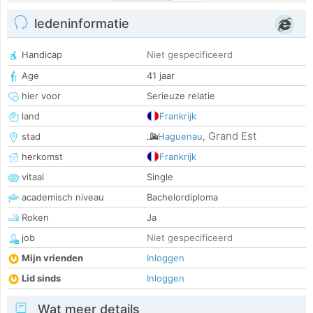
ledeninformatie
Handicap
Niet gespecificeerd
Age
41 jaar
hier voor
Serieuze relatie
land
Frankrijk
Grand Est
stad
Haguenau
,
herkomst
Frankrijk
vitaal
Single
academisch niveau
Bachelordiploma
Roken
Ja
job
Niet gespecificeerd
Mijn vrienden
Inloggen
Lid sinds
Inloggen
Wat meer details