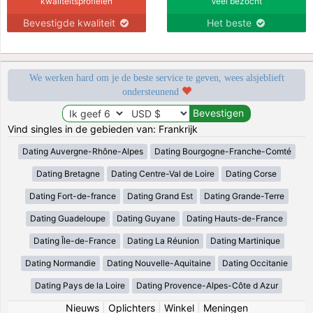
kwaliteitsprofielen
Veel bezocht
Bevestigde kwaliteit
Het beste
We werken hard om je de beste service te geven, wees alsjeblieft
ondersteunend
Vind singles in de gebieden van: Frankrijk
Dating Auvergne-Rhône-Alpes
Dating Bourgogne-Franche-Comté
Dating Bretagne
Dating Centre-Val de Loire
Dating Corse
Dating Fort-de-france
Dating Grand Est
Dating Grande-Terre
Dating Guadeloupe
Dating Guyane
Dating Hauts-de-France
Dating Île-de-France
Dating La Réunion
Dating Martinique
Dating Normandie
Dating Nouvelle-Aquitaine
Dating Occitanie
Dating Pays de la Loire
Dating Provence-Alpes-Côte d Azur
Nieuws
|
Oplichters
|
Winkel
|
Meningen