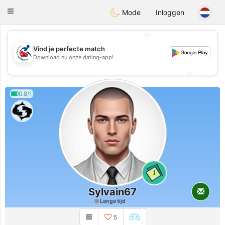
Handi Space
Toggle
Mode
Inloggen
navigation
💖
Vind je perfecte match
💖
Download nu onze dating-app!
💕
💕
0.8/1
1
Sylvain67
Lange tijd
5