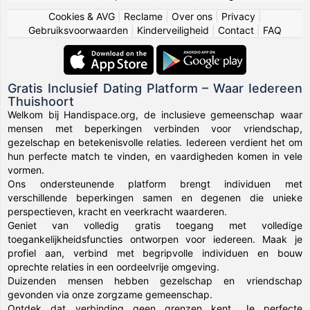
Cookies & AVG
|
Reclame
|
Over ons
|
Privacy
|
Gebruiksvoorwaarden
|
Kinderveiligheid
|
Contact
|
FAQ
Gratis Inclusief Dating Platform – Waar Iedereen
Thuishoort
Welkom bij Handispace.org, de inclusieve gemeenschap waar
mensen met beperkingen verbinden voor vriendschap,
gezelschap en betekenisvolle relaties. Iedereen verdient het om
hun perfecte match te vinden, en vaardigheden komen in vele
vormen.
Ons ondersteunende platform brengt individuen met
verschillende beperkingen samen en degenen die unieke
perspectieven, kracht en veerkracht waarderen.
Geniet van volledig gratis toegang met volledige
toegankelijkheidsfuncties ontworpen voor iedereen. Maak je
profiel aan, verbind met begripvolle individuen en bouw
oprechte relaties in een oordeelvrije omgeving.
Duizenden mensen hebben gezelschap en vriendschap
gevonden via onze zorgzame gemeenschap.
Ontdek dat verbinding geen grenzen kent. Je perfecte