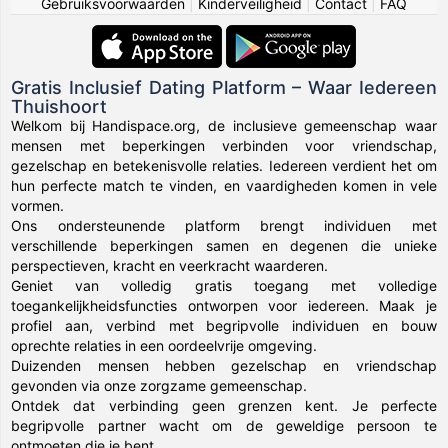
Gebruiksvoorwaarden
|
Kinderveiligheid
|
Contact
|
FAQ
Gratis Inclusief Dating Platform – Waar Iedereen
Thuishoort
Welkom bij Handispace.org, de inclusieve gemeenschap waar
mensen met beperkingen verbinden voor vriendschap,
gezelschap en betekenisvolle relaties. Iedereen verdient het om
hun perfecte match te vinden, en vaardigheden komen in vele
vormen.
Ons ondersteunende platform brengt individuen met
verschillende beperkingen samen en degenen die unieke
perspectieven, kracht en veerkracht waarderen.
Geniet van volledig gratis toegang met volledige
toegankelijkheidsfuncties ontworpen voor iedereen. Maak je
profiel aan, verbind met begripvolle individuen en bouw
oprechte relaties in een oordeelvrije omgeving.
Duizenden mensen hebben gezelschap en vriendschap
gevonden via onze zorgzame gemeenschap.
Ontdek dat verbinding geen grenzen kent. Je perfecte
begripvolle partner wacht om de geweldige persoon te
ontmoeten die je bent.