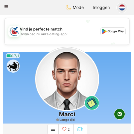
Handi Space
Toggle
Mode
Inloggen
navigation
💖
Vind je perfecte match
💖
Download nu onze dating-app!
💕
💕
0.7/1
1
Marci
Lange tijd
2