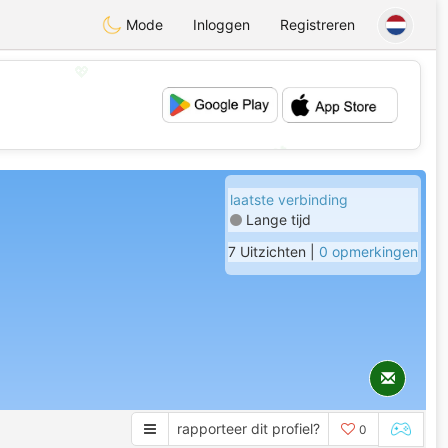
Mode
Inloggen
Registreren
💖
💕
laatste verbinding
Lange tijd
7 Uitzichten |
0 opmerkingen
rapporteer dit profiel?
0