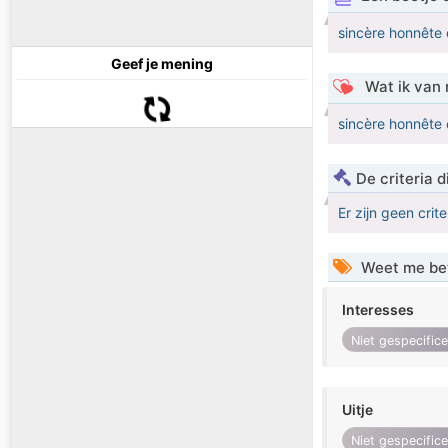
sincère honnête e
Geef je mening
Wat ik van 
sincère honnête e
De criteria
Er zijn geen crit
Weet me be
Interesses
Niet gespecific
Uitje
Niet gespecific