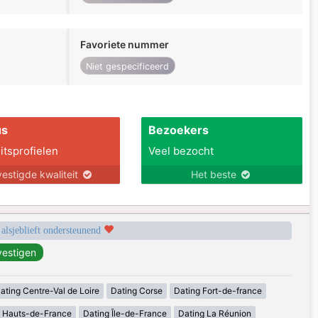
Favoriete nummer
Niet gespecificeerd
us
Bezoekers
itsprofielen
Veel bezocht
estigde kwaliteit
Het beste
 alsjeblieft ondersteunend
ating Centre-Val de Loire
Dating Corse
Dating Fort-de-france
g Hauts-de-France
Dating Île-de-France
Dating La Réunion