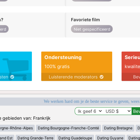
n?
Favoriete film
eerd
Niet gespecificeerd
Ondersteuning
Serie
100% gratis
kwalite
nsten
Luisterende moderators
Bev
We werken hard om je de beste service te geven, wees
e gebieden van: Frankrijk
ergne-Rhône-Alpes
Dating Bourgogne-Franche-Comté
Dating Bretagne
D
and Est
Dating Grande-Terre
Dating Guadeloupe
Dating Guyane
Datin