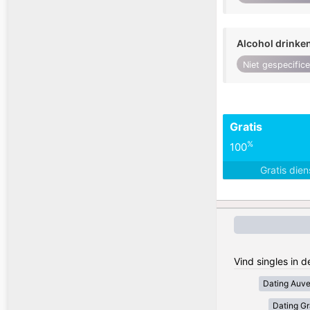
Alcohol drinke
Niet gespecific
Gratis
%
100
Gratis die
Vind singles in d
Dating Auv
Dating Gr