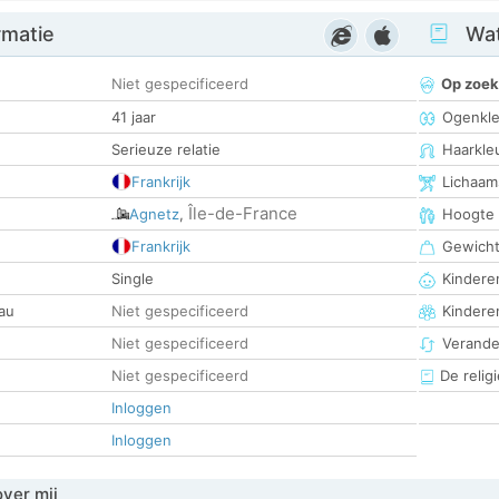
rmatie
Wat
Niet gespecificeerd
Op zoek
41 jaar
Ogenkle
Serieuze relatie
Haarkle
Frankrijk
Lichaam
Île-de-France
Agnetz
,
Hoogte
Frankrijk
Gewich
Single
Kinderen
au
Niet gespecificeerd
Kindere
Niet gespecificeerd
Verander
Niet gespecificeerd
De religi
Inloggen
Inloggen
over mij