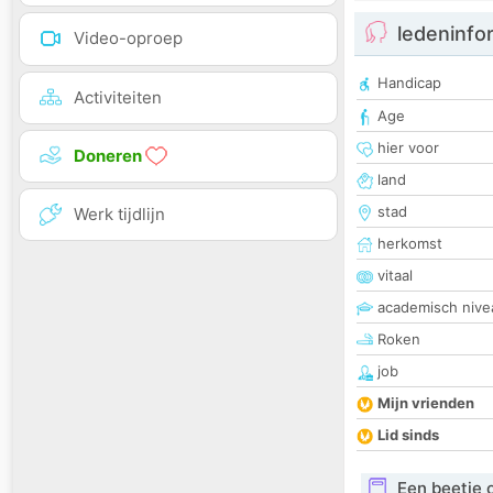
ledeninfo
Video-oproep
Handicap
Activiteiten
Age
hier voor
Doneren
land
stad
Werk tijdlijn
herkomst
vitaal
academisch nive
Roken
job
Mijn vrienden
Lid sinds
Een beetje 