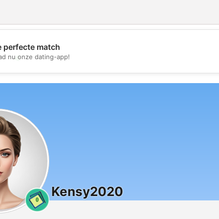
e perfecte match
💖
d nu onze dating-app!
💕
Kensy2020
0