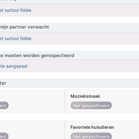
t surtout fidèle
mijn partner verwacht
t surtout fidèle
 die moeten worden gerespecteerd
eria aangepast
ter
Muzieksmaak
eerd
Niet gespecificeerd
Favoriete huisdieren
eerd
Niet gespecificeerd