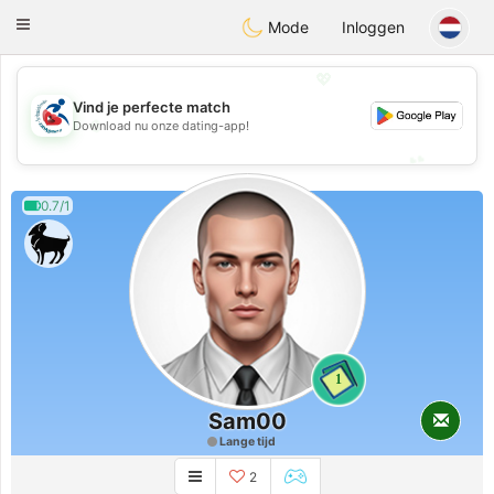
Handi Space
Toggle
Mode
Inloggen
navigation
💖
Vind je perfecte match
💖
Download nu onze dating-app!
💕
💕
0.7/1
1
Sam00
Lange tijd
2