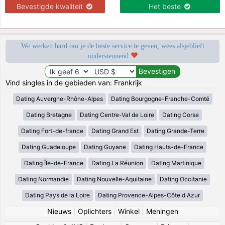
Bevestigde kwaliteit
Het beste
We werken hard om je de beste service te geven, wees alsjeblieft
ondersteunend
Vind singles in de gebieden van: Frankrijk
Dating Auvergne-Rhône-Alpes
Dating Bourgogne-Franche-Comté
Dating Bretagne
Dating Centre-Val de Loire
Dating Corse
Dating Fort-de-france
Dating Grand Est
Dating Grande-Terre
Dating Guadeloupe
Dating Guyane
Dating Hauts-de-France
Dating Île-de-France
Dating La Réunion
Dating Martinique
Dating Normandie
Dating Nouvelle-Aquitaine
Dating Occitanie
Dating Pays de la Loire
Dating Provence-Alpes-Côte d Azur
Nieuws
|
Oplichters
|
Winkel
|
Meningen