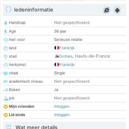
ledeninformatie
Handicap
Niet gespecificeerd
Age
38 jaar
hier voor
Serieuze relatie
land
Frankrijk
Hauts-de-France
stad
Orchies
,
herkomst
Frankrijk
vitaal
Single
academisch niveau
Niet gespecificeerd
Roken
Ja
job
Niet gespecificeerd
Mijn vrienden
Inloggen
Lid sinds
Inloggen
Wat meer details