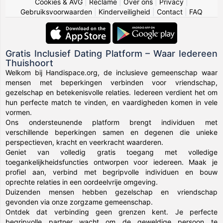
Cookies & AVG
|
Reclame
|
Over ons
|
Privacy
|
Gebruiksvoorwaarden
|
Kinderveiligheid
|
Contact
|
FAQ
Gratis Inclusief Dating Platform – Waar Iedereen
Thuishoort
Welkom bij Handispace.org, de inclusieve gemeenschap waar
mensen met beperkingen verbinden voor vriendschap,
gezelschap en betekenisvolle relaties. Iedereen verdient het om
hun perfecte match te vinden, en vaardigheden komen in vele
vormen.
Ons ondersteunende platform brengt individuen met
verschillende beperkingen samen en degenen die unieke
perspectieven, kracht en veerkracht waarderen.
Geniet van volledig gratis toegang met volledige
toegankelijkheidsfuncties ontworpen voor iedereen. Maak je
profiel aan, verbind met begripvolle individuen en bouw
oprechte relaties in een oordeelvrije omgeving.
Duizenden mensen hebben gezelschap en vriendschap
gevonden via onze zorgzame gemeenschap.
Ontdek dat verbinding geen grenzen kent. Je perfecte
begripvolle partner wacht om de geweldige persoon te