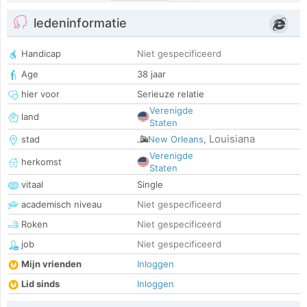
ledeninformatie
Handicap
Niet gespecificeerd
Age
38 jaar
hier voor
Serieuze relatie
Verenigde
land
Staten
Louisiana
stad
New Orleans
,
Verenigde
herkomst
Staten
vitaal
Single
academisch niveau
Niet gespecificeerd
Roken
Niet gespecificeerd
job
Niet gespecificeerd
Mijn vrienden
Inloggen
Lid sinds
Inloggen