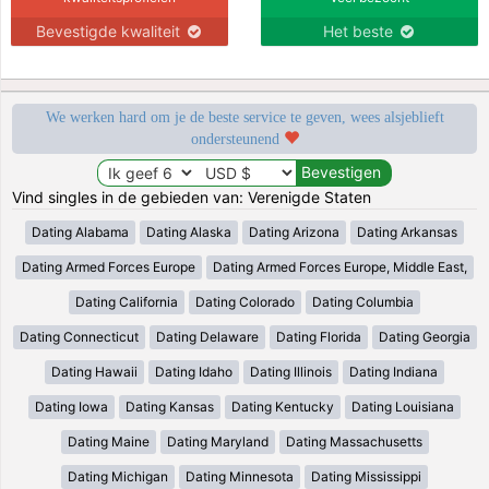
Bevestigde kwaliteit
Het beste
We werken hard om je de beste service te geven, wees alsjeblieft
ondersteunend
Vind singles in de gebieden van: Verenigde Staten
Dating Alabama
Dating Alaska
Dating Arizona
Dating Arkansas
Dating Armed Forces Europe
Dating Armed Forces Europe, Middle East,
Dating California
Dating Colorado
Dating Columbia
Dating Connecticut
Dating Delaware
Dating Florida
Dating Georgia
Dating Hawaii
Dating Idaho
Dating Illinois
Dating Indiana
Dating Iowa
Dating Kansas
Dating Kentucky
Dating Louisiana
Dating Maine
Dating Maryland
Dating Massachusetts
Dating Michigan
Dating Minnesota
Dating Mississippi