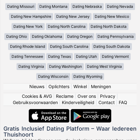
Dating Missouri
Dating Montana
Dating Nebraska
Dating Nevada
Dating New Hampshire
Dating New Jersey
Dating New Mexico
Dating New York
Dating North Carolina
Dating North Dakota
Dating Ohio
Dating Oklahoma
Dating Oregon
Dating Pennsylvania
Dating Rhode Island
Dating South Carolina
Dating South Dakota
Dating Tennessee
Dating Texas
Dating Utah
Dating Vermont
Dating Virginia
Dating Washington
Dating West Virginia
Dating Wisconsin
Dating Wyoming
Nieuws
|
Oplichters
|
Winkel
|
Meningen
Cookies & AVG
|
Reclame
|
Over ons
|
Privacy
|
Gebruiksvoorwaarden
|
Kinderveiligheid
|
Contact
|
FAQ
Gratis Inclusief Dating Platform – Waar Iedereen
Thuishoort