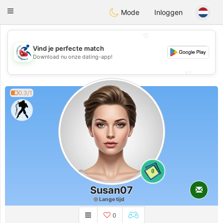
Handi Space
Toggle
Mode
Inloggen
navigation
💖
Vind je perfecte match
💖
Download nu onze dating-app!
💕
💕
0.3/1
0
Susan07
Lange tijd
0