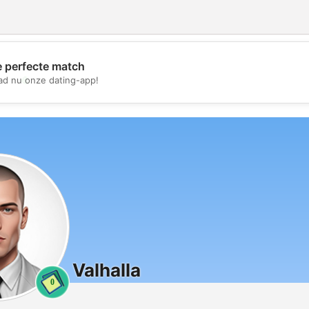
e perfecte match
💖
d nu onze dating-app!
💕
Valhalla
0