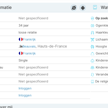
rmatie
Wat
Niet gespecificeerd
Op zoek
34 jaar
Ogenkle
losse relatie
Haarkle
Frankrijk
Lichaam
Hauts-de-France
Beauvais
,
Hoogte
Frankrijk
Gewich
Single
Kinderen
au
Niet gespecificeerd
Kindere
Niet gespecificeerd
Verander
Niet gespecificeerd
De religi
Inloggen
Inloggen
over mij