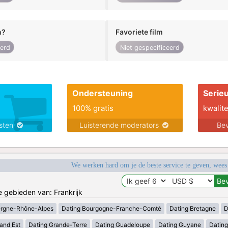
n?
Favoriete film
eerd
Niet gespecificeerd
Ondersteuning
Serie
100% gratis
kwalite
nsten
Luisterende moderators
Bev
We werken hard om je de beste service te geven, wees
e gebieden van: Frankrijk
ergne-Rhône-Alpes
Dating Bourgogne-Franche-Comté
Dating Bretagne
D
and Est
Dating Grande-Terre
Dating Guadeloupe
Dating Guyane
Datin