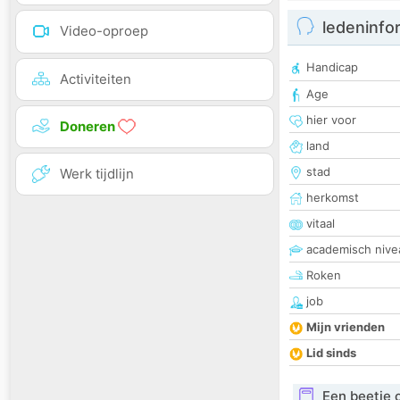
ledeninfo
Video-oproep
Handicap
Activiteiten
Age
hier voor
Doneren
land
stad
Werk tijdlijn
herkomst
vitaal
academisch nive
Roken
job
Mijn vrienden
Lid sinds
Een beetje 