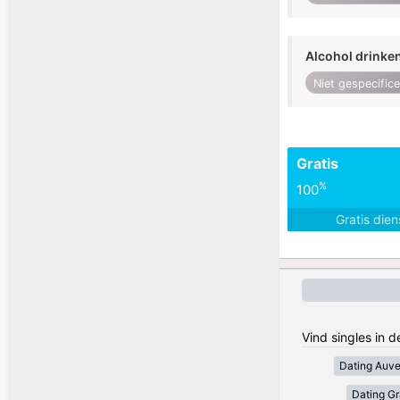
Alcohol drinke
Niet gespecific
Gratis
%
100
Gratis die
Vind singles in d
Dating Auv
Dating Gr