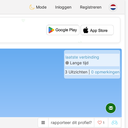
Mode
Inloggen
Registreren
💖
💕
laatste verbinding
Lange tijd
3 Uitzichten |
0 opmerkingen
rapporteer dit profiel?
1