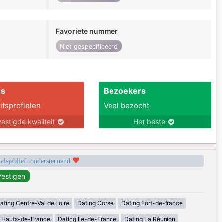
Favoriete nummer
Niet gespecificeerd
us
Bezoekers
itsprofielen
Veel bezocht
estigde kwaliteit
Het beste
 alsjeblieft ondersteunend
ating Centre-Val de Loire
Dating Corse
Dating Fort-de-france
g Hauts-de-France
Dating Île-de-France
Dating La Réunion