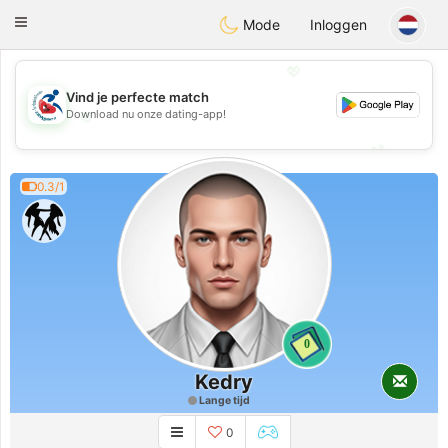
Handi Space
Toggle
Mode
Inloggen
navigation
💖
Vind je perfecte match
💖
Download nu onze dating-app!
💕
💕
0.3/1
0
Kedry
Lange tijd
0