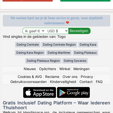
We werken hard om je de beste service te geven, wees alsjeblieft
ondersteunend
Vind singles in de gebieden van: Togo
Dating Centrale
Dating Centrale Region
Dating Kara
Dating Kara Region
Dating Maritime
Dating Plateaux
Dating Plateaux Region
Dating Savanes
Nieuws
|
Oplichters
|
Winkel
|
Meningen
Cookies & AVG
|
Reclame
|
Over ons
|
Privacy
|
Gebruiksvoorwaarden
|
Kinderveiligheid
|
Contact
|
FAQ
Gratis Inclusief Dating Platform – Waar Iedereen
Thuishoort
Welkom bij Handispace.org, de inclusieve gemeenschap waar