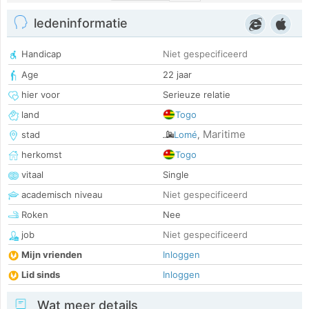
ledeninformatie
Handicap
Niet gespecificeerd
Age
22 jaar
hier voor
Serieuze relatie
land
Togo
Maritime
stad
Lomé
,
herkomst
Togo
vitaal
Single
academisch niveau
Niet gespecificeerd
Roken
Nee
job
Niet gespecificeerd
Mijn vrienden
Inloggen
Lid sinds
Inloggen
Wat meer details