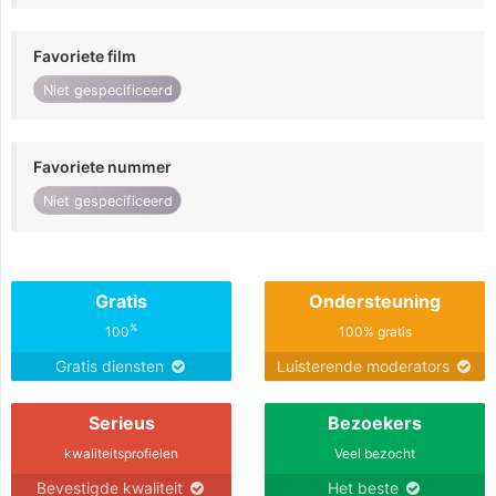
Favoriete film
Niet gespecificeerd
Favoriete nummer
Niet gespecificeerd
Gratis
Ondersteuning
%
100
100% gratis
Gratis diensten
Luisterende moderators
Serieus
Bezoekers
kwaliteitsprofielen
Veel bezocht
Bevestigde kwaliteit
Het beste