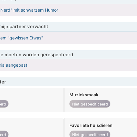
 "Nerd" mit schwarzem Humor
mijn partner verwacht
t dem "gewissen Etwas"
 die moeten worden gerespecteerd
eria aangepast
ter
Muzieksmaak
eerd
Niet gespecificeerd
Favoriete huisdieren
eerd
Niet gespecificeerd