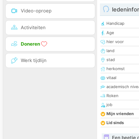
ledeninfo
Video-oproep
Handicap
Activiteiten
Age
hier voor
Doneren
land
stad
Werk tijdlijn
herkomst
vitaal
academisch nive
Roken
job
Mijn vrienden
Lid sinds
Een beetje 