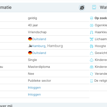
rmatie
Wat
geldig
Op zoek
40 jaar
Ogenkle
Vriendschap
Haarkle
Duitsland
Lichaam
Hamburg
Hamburg
,
Hoogte
Duitsland
Gewich
Single
Kinderen
au
Masterdiploma
Kindere
Nee
Verander
Publieke sector
De religi
Inloggen
Inloggen
over mij