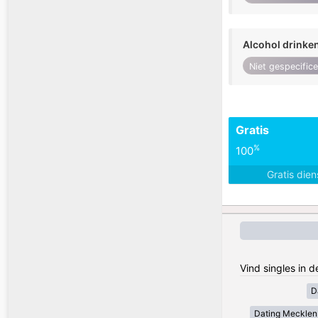
Alcohol drinke
Niet gespecific
Gratis
%
100
Gratis die
Vind singles in 
D
Dating Meckle