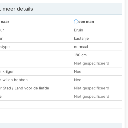
 meer details
 naar
een man
ur
Bruin
ur
kastanje
stype
normaal
180 cm
t
Niet gespecificeerd
 krijgen
Nee
n willen hebben
Nee
 Stad / Land voor de liefde
Niet gespecificeerd
e
Niet gespecificeerd