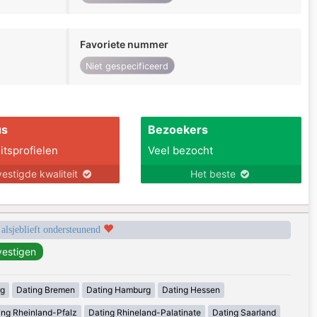
Favoriete nummer
Niet gespecificeerd
us
Bezoekers
itsprofielen
Veel bezocht
estigde kwaliteit
Het beste
 alsjeblieft ondersteunend
rg
Dating Bremen
Dating Hamburg
Dating Hessen
ing Rheinland-Pfalz
Dating Rhineland-Palatinate
Dating Saarland