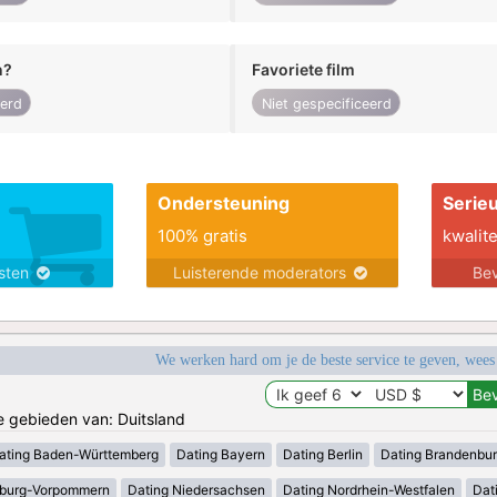
n?
Favoriete film
eerd
Niet gespecificeerd
Ondersteuning
Serie
100% gratis
kwalite
nsten
Luisterende moderators
Bev
We werken hard om je de beste service te geven, wees
de gebieden van: Duitsland
ating Baden-Württemberg
Dating Bayern
Dating Berlin
Dating Brandenbu
nburg-Vorpommern
Dating Niedersachsen
Dating Nordrhein-Westfalen
Dat