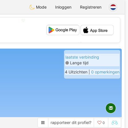
Mode
Inloggen
Registreren
💖
💕
laatste verbinding
Lange tijd
4 Uitzichten |
0 opmerkingen
rapporteer dit profiel?
0