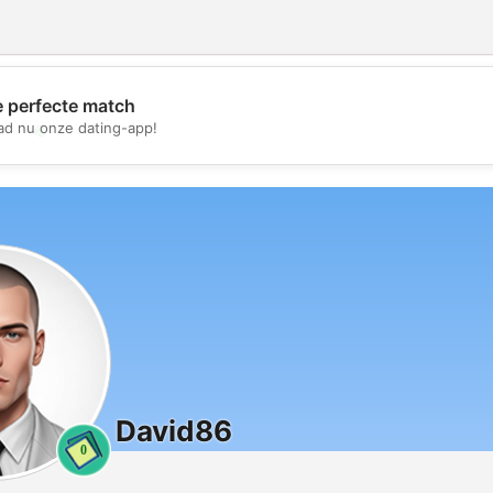
e perfecte match
💖
d nu onze dating-app!
💕
David86
0