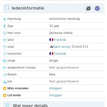
ledeninformatie
Handicap
motorische handicap
Age
32 jaar
hier voor
Serieuze relatie
land
Frankrijk
Grand Est
stad
Saint-avold
,
herkomst
Frankrijk
vitaal
Single
academisch niveau
Niet gespecificeerd
Roken
Nee
job
Niet gespecificeerd
Mijn vrienden
Inloggen
Lid sinds
Inloggen
Wat meer details