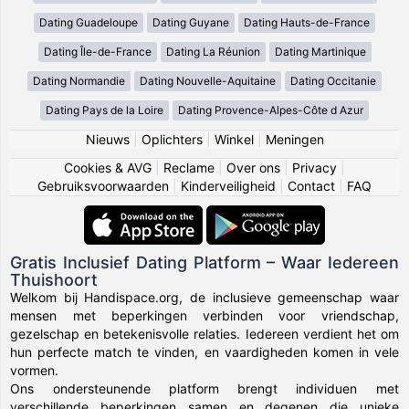
Dating Guadeloupe
Dating Guyane
Dating Hauts-de-France
Dating Île-de-France
Dating La Réunion
Dating Martinique
Dating Normandie
Dating Nouvelle-Aquitaine
Dating Occitanie
Dating Pays de la Loire
Dating Provence-Alpes-Côte d Azur
Nieuws
|
Oplichters
|
Winkel
|
Meningen
Cookies & AVG
|
Reclame
|
Over ons
|
Privacy
|
Gebruiksvoorwaarden
|
Kinderveiligheid
|
Contact
|
FAQ
Gratis Inclusief Dating Platform – Waar Iedereen
Thuishoort
Welkom bij Handispace.org, de inclusieve gemeenschap waar
mensen met beperkingen verbinden voor vriendschap,
gezelschap en betekenisvolle relaties. Iedereen verdient het om
hun perfecte match te vinden, en vaardigheden komen in vele
vormen.
Ons ondersteunende platform brengt individuen met
verschillende beperkingen samen en degenen die unieke