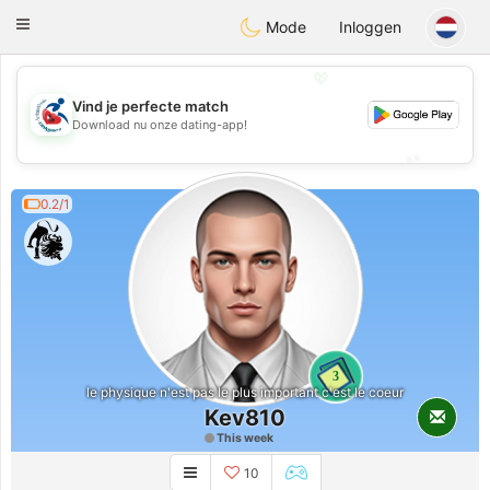
Handi Space
Toggle
Mode
Inloggen
navigation
💖
Vind je perfecte match
💖
Download nu onze dating-app!
💕
💕
0.2/1
3
le physique n'est pas le plus important c'est le coeur
Kev810
This week
10