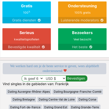
Gratis
Ondersteuning
%
100
100% gratis
Gratis diensten
Luisterende moderators
Serieus
Bezoekers
kwaliteitsprofielen
Veel bezocht
Bevestigde kwaliteit
Het beste
We werken hard om je de beste service te geven, wees alsjeblieft
ondersteunend
Vind singles in de gebieden van: Frankrijk
Dating Auvergne-Rhône-Alpes
Dating Bourgogne-Franche-Comté
Dating Bretagne
Dating Centre-Val de Loire
Dating Corse
Dating Fort-de-france
Dating Grand Est
Dating Grande-Terre